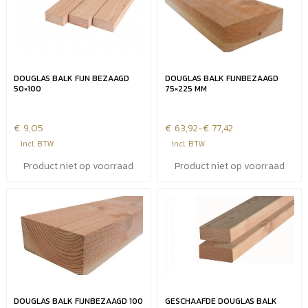
DOUGLAS BALK FIJN BEZAAGD
DOUGLAS BALK FIJNBEZAAGD
50×100
75×225 MM
€
9,05
€
Prijsklasse:
63,92
-
€
77,42
€63,92
incl. BTW
incl. BTW
tot
Product niet op voorraad
Product niet op voorraad
€77,42
DOUGLAS BALK FIJNBEZAAGD 100
GESCHAAFDE DOUGLAS BALK