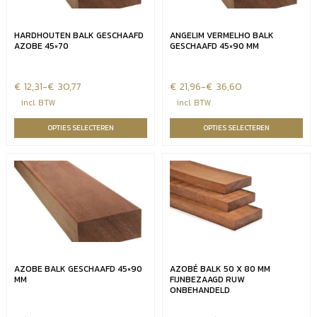
HARDHOUTEN BALK GESCHAAFD
ANGELIM VERMELHO BALK
AZOBE 45×70
GESCHAAFD 45×90 MM
€
Prijsklasse:
12,31
-
€
30,77
€
Prijsklasse:
21,96
-
€
36,60
€12,31
€21,96
incl. BTW
incl. BTW
tot
tot
OPTIES SELECTEREN
OPTIES SELECTEREN
€30,77
€36,60
AZOBE BALK GESCHAAFD 45×90
AZOBÉ BALK 50 X 80 MM
MM
FIJNBEZAAGD RUW
ONBEHANDELD