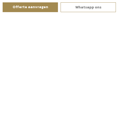
Afscheidingen
Offerte aanvragen
Whatsapp ons
Geïmpregneerd vuren
Vuren balken
Vuren palen
Vuren planken
Azobe hout
Azobe balken
Azobe planken
Azobe palen
BEVESTIGING EN BEHANDELING
Bevestigingsmaterialen
Betonpoeren
Dak materialen
Olie en beits
Draadeind
Slotbouten
Spaanplaatschroeven