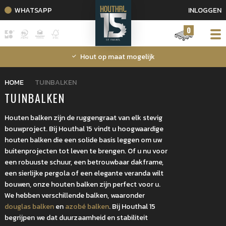
WHATSAPP
INLOGGEN
0
Hout op maat mogelijk
HOME
TUINBALKEN
TUINBALKEN
Houten balken zijn de ruggengraat van elk stevig
bouwproject. Bij Houthal 15 vindt u hoogwaardige
houten balken die een solide basis leggen om uw
buitenprojecten tot leven te brengen. Of u nu voor
een robuuste schuur, een betrouwbaar dakframe,
een sierlijke pergola of een elegante veranda wilt
bouwen, onze houten balken zijn perfect voor u.
We hebben verschillende balken, waaronder
douglas balken
en
azobé balken
. Bij Houthal 15
begrijpen we dat duurzaamheid en stabiliteit