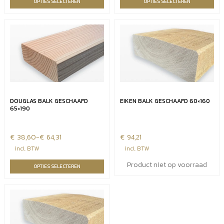
OPTIES SELECTEREN
OPTIES SELECTEREN
€20,84
€30,71
DOUGLAS BALK GESCHAAFD
EIKEN BALK GESCHAAFD 60×160
65×190
€
Prijsklasse:
38,60
-
€
64,31
€
94,21
€38,60
incl. BTW
incl. BTW
tot
Product niet op voorraad
OPTIES SELECTEREN
€64,31