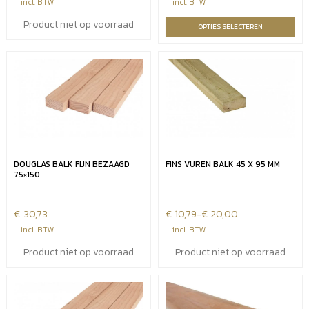
€15,29
€24,02
incl. BTW
incl. BTW
tot
tot
Product niet op voorraad
OPTIES SELECTEREN
€25,79
€48,04
DOUGLAS BALK FIJN BEZAAGD
FINS VUREN BALK 45 X 95 MM
75×150
€
30,73
€
Prijsklasse:
10,79
-
€
20,00
€10,79
incl. BTW
incl. BTW
tot
Product niet op voorraad
Product niet op voorraad
€20,00