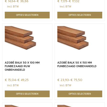
€
Prijsklasse:
14,64
-
€
36,66
€
Prijsklasse:
7,09
-
€
17,02
€14,64
€7,09
incl. BTW
incl. BTW
tot
tot
OPTIES SELECTEREN
OPTIES SELECTEREN
€36,66
€17,02
AZOBÉ BALK 50 X 100 MM
AZOBÉ BALK 50 X 150 MM
FIJNBEZAAGD RUW
FIJNBEZAAGD ONBEHANDELD
ONBEHANDELD
€
Prijsklasse:
15,04
-
€
49,25
€
Prijsklasse:
23,93
-
€
75,50
€15,04
€23,93
incl. BTW
incl. BTW
tot
tot
OPTIES SELECTEREN
OPTIES SELECTEREN
€49,25
€75,50