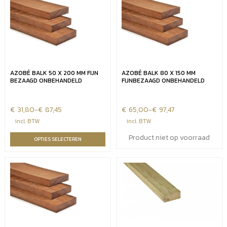
AZOBÉ BALK 50 X 200 MM FIJN
AZOBÉ BALK 80 X 150 MM
BEZAAGD ONBEHANDELD
FIJNBEZAAGD ONBEHANDELD
€
Prijsklasse:
31,80
-
€
87,45
€
Prijsklasse:
65,00
-
€
97,47
€31,80
€65,00
incl. BTW
incl. BTW
tot
tot
Product niet op voorraad
OPTIES SELECTEREN
€87,45
€97,47