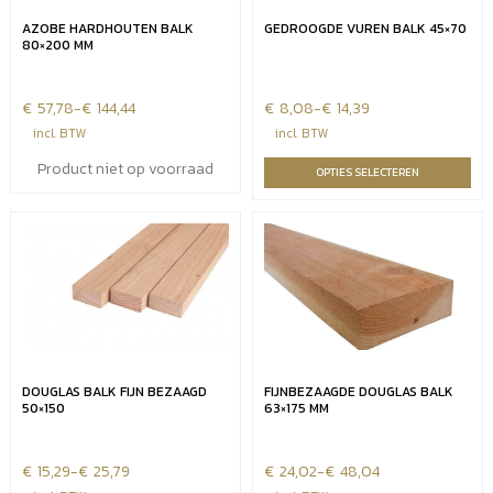
AZOBE HARDHOUTEN BALK
GEDROOGDE VUREN BALK 45×70
80×200 MM
€
Prijsklasse:
57,78
-
€
144,44
€
Prijsklasse:
8,08
-
€
14,39
€57,78
€8,08
incl. BTW
incl. BTW
tot
tot
Product niet op voorraad
OPTIES SELECTEREN
€144,44
€14,39
DOUGLAS BALK FIJN BEZAAGD
FIJNBEZAAGDE DOUGLAS BALK
50×150
63×175 MM
€
Prijsklasse:
15,29
-
€
25,79
€
Prijsklasse:
24,02
-
€
48,04