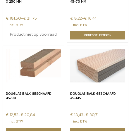
X 250 MM
45×70 MM
€
Prijsklasse:
181,50
-
€
211,75
€
Prijsklasse:
8,22
-
€
16,44
€181,50
€8,22
incl. BTW
incl. BTW
tot
tot
Product niet op voorraad
OPTIES SELECTEREN
€211,75
€16,44
DOUGLAS BALK GESCHAAFD
DOUGLAS BALK GESCHAAFD
45×90
45×145
€
Prijsklasse:
12,52
-
€
20,84
€
Prijsklasse:
18,43
-
€
30,71
€12,52
€18,43
incl. BTW
incl. BTW
tot
tot