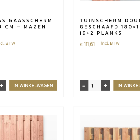
AS GAASSCHERM
TUINSCHERM DOU
0 CM – MAZEN
GESCHAAFD 180×1
19+2 PLANKS
ncl. BTW
111,61
incl. BTW
€
+
-
+
Tuinscherm
IN WINKELWAGEN
IN WINK
m
douglas
geschaafd
180x180
-
19+2
planks
aantal