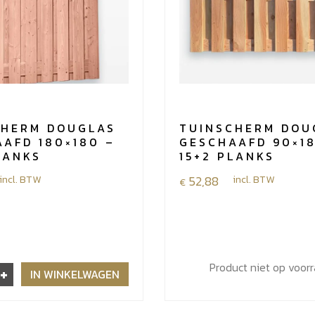
CHERM DOUGLAS
TUINSCHERM DOU
AFD 180×180 –
GESCHAAFD 90×1
LANKS
15+2 PLANKS
incl. BTW
52,88
incl. BTW
€
Product niet op voor
+
m
IN WINKELWAGEN