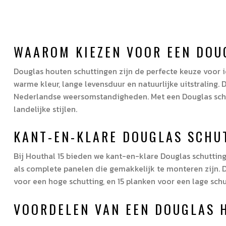
180x180
-
17+2
planks
WAAROM KIEZEN VOOR EEN DOU
aantal
Douglas houten schuttingen zijn de perfecte keuze voor ie
warme kleur, lange levensduur en natuurlijke uitstraling.
Nederlandse weersomstandigheden. Met een Douglas schutti
landelijke stijlen.
KANT-EN-KLARE DOUGLAS SCHU
Bij Houthal 15 bieden we kant-en-klare Douglas schuttin
als complete panelen die gemakkelijk te monteren zijn. Di
voor een hoge schutting, en 15 planken voor een lage schu
VOORDELEN VAN EEN DOUGLAS 