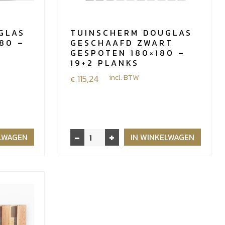
GLAS
TUINSCHERM DOUGLAS
80 –
GESCHAAFD ZWART
GESPOTEN 180×180 –
19+2 PLANKS
115,24
incl. BTW
€
-
+
Tuinscherm
ELWAGEN
IN WINKELWAGEN
douglas
geschaafd
zwart
gespoten
180x180
-
19+2