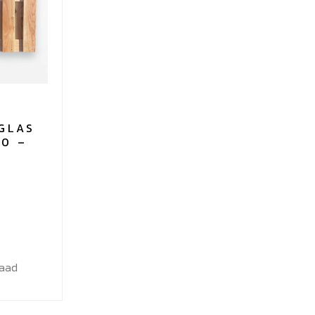
planks
aantal
GLAS
80 –
raad