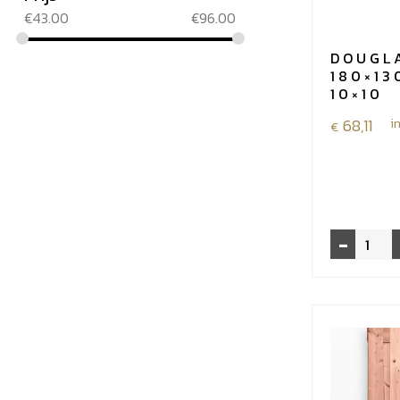
€
43.00
€
96.00
DOUGL
180×13
10×10
68,11
i
€
-
Douglas
gaasscher
180x130
cm
-
mazen
10x10
aantal