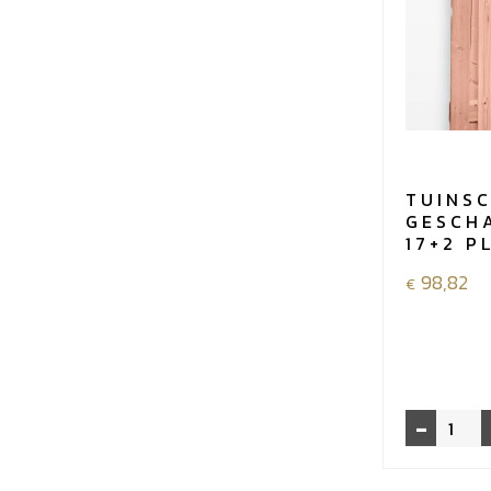
TUINS
GESCHA
17+2 P
98,82
€
-
Tuinscher
Douglas
geschaafd