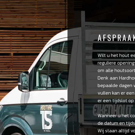
AFSPRAA
Wilt u het hout e
reguliere opening
om alle houtsoort
Denk aan Hardhou
bepaalde dagen wa
vullen kan er een
er een tijdslot o
Wanneer u het con
de datum en tijds
Wij staan altijd v