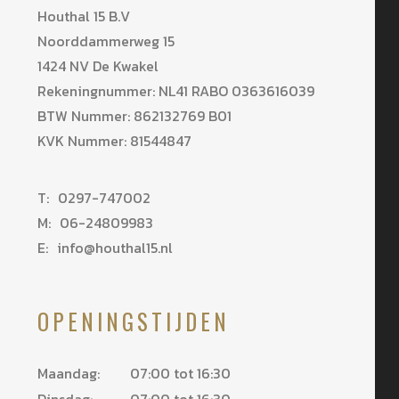
Houthal 15 B.V
Noorddammerweg 15
1424 NV De Kwakel
Rekeningnummer: NL41 RABO 0363616039
BTW Nummer: 862132769 B01
KVK Nummer: 81544847
T:
0297-747002
M:
06-24809983
E:
info@houthal15.nl
OPENINGSTIJDEN
Maandag:
07:00 tot 16:30