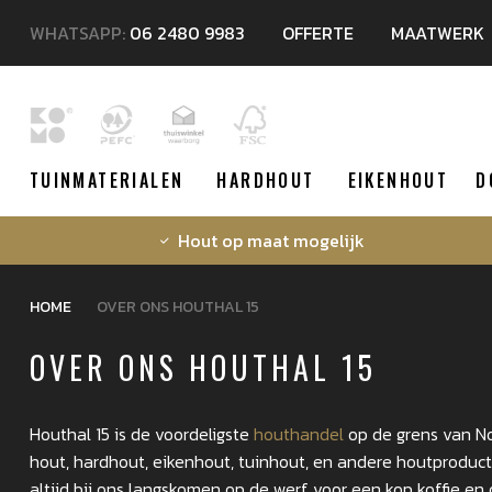
WHATSAPP:
06 2480 9983
OFFERTE
MAATWERK
TUINMATERIALEN
HARDHOUT
EIKENHOUT
D
Hout op maat mogelijk
HOME
OVER ONS HOUTHAL 15
OVER ONS HOUTHAL 15
Houthal 15 is de voordeligste
houthandel
op de grens van No
hout, hardhout, eikenhout, tuinhout, en andere houtproduc
altijd bij ons langskomen op de werf voor een kop koffie e