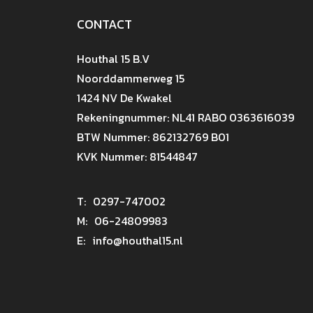
CONTACT
Houthal 15 B.V
Noorddammerweg 15
1424 NV De Kwakel
Rekeningnummer: NL41 RABO 0363616039
BTW Nummer: 862132769 B01
KVK Nummer: 81544847
T:
0297-747002
M:
06-24809983
E:
info@houthal15.nl