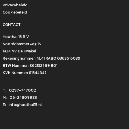
Privacybeleid
Cookiebeleid
CONTACT
Houthal 15 B.V
Noorddammerweg 15
1424 NV De Kwakel
Rekeningnummer: NL41 RABO 0363616039
BTW Nummer: 862132769 B01
KVK Nummer: 81544847
T:
0297-747002
M:
06-24809983
E:
info@houthal15.nl