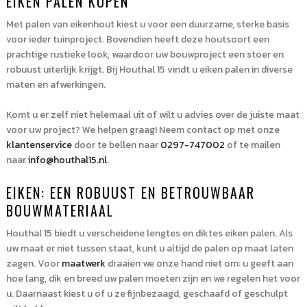
EIKEN PALEN KOPEN
Met palen van eikenhout kiest u voor een duurzame, sterke basis
voor ieder tuinproject. Bovendien heeft deze houtsoort een
prachtige rustieke look, waardoor uw bouwproject een stoer en
robuust uiterlijk krijgt. Bij Houthal 15 vindt u eiken palen in diverse
maten en afwerkingen.
Komt u er zelf niet helemaal uit of wilt u advies over de juiste maat
voor uw project? We helpen graag! Neem contact op met onze
klantenservice
door te bellen naar
0297-747002
of te mailen
naar
info@houthal15.nl
.
EIKEN: EEN ROBUUST EN BETROUWBAAR
BOUWMATERIAAL
Houthal 15 biedt u verscheidene lengtes en diktes eiken palen. Als
uw maat er niet tussen staat, kunt u altijd de palen op maat laten
zagen. Voor
maatwerk
draaien we onze hand niet om: u geeft aan
hoe lang, dik en breed uw palen moeten zijn en we regelen het voor
u. Daarnaast kiest u of u ze fijnbezaagd, geschaafd of geschulpt