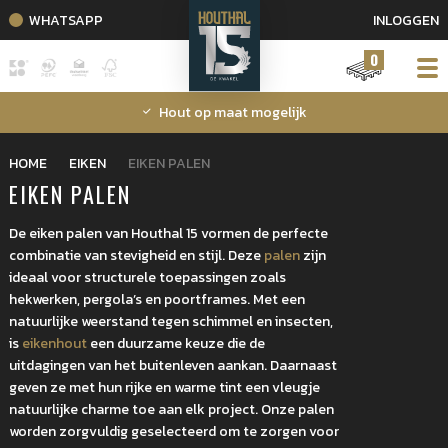
WHATSAPP
INLOGGEN
0
Hout op maat mogelijk
HOME
EIKEN
EIKEN PALEN
EIKEN PALEN
De eiken palen van Houthal 15 vormen de perfecte
combinatie van stevigheid en stijl. Deze
palen
zijn
ideaal voor structurele toepassingen zoals
hekwerken, pergola’s en poortframes. Met een
natuurlijke weerstand tegen schimmel en insecten,
is
eikenhout
een duurzame keuze die de
uitdagingen van het buitenleven aankan. Daarnaast
geven ze met hun rijke en warme tint een vleugje
natuurlijke charme toe aan elk project. Onze palen
worden zorgvuldig geselecteerd om te zorgen voor