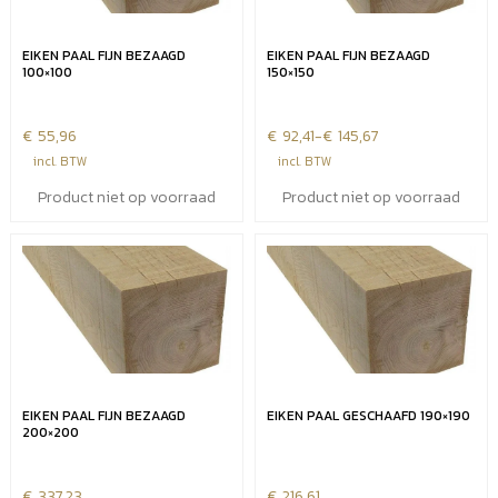
EIKEN PAAL FIJN BEZAAGD
EIKEN PAAL FIJN BEZAAGD
100×100
150×150
€
55,96
€
Prijsklasse:
92,41
-
€
145,67
€92,41
incl. BTW
incl. BTW
tot
Product niet op voorraad
Product niet op voorraad
€145,67
EIKEN PAAL FIJN BEZAAGD
EIKEN PAAL GESCHAAFD 190×190
200×200
€
337,23
€
216,61