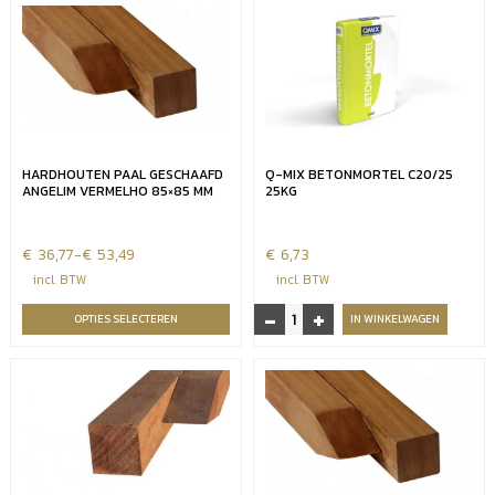
HARDHOUTEN PAAL GESCHAAFD
Q-MIX BETONMORTEL C20/25
ANGELIM VERMELHO 85×85 MM
25KG
€
Prijsklasse:
36,77
-
€
53,49
€
6,73
€36,77
incl. BTW
incl. BTW
tot
-
+
Q-
OPTIES SELECTEREN
IN WINKELWAGEN
€53,49
Mix
Betonmortel
C20/25
25kg
aantal