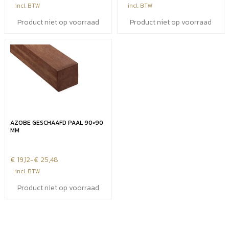
incl. BTW
incl. BTW
Product niet op voorraad
Product niet op voorraad
AZOBE GESCHAAFD PAAL 90×90
MM
€
Prijsklasse:
19,12
-
€
25,48
€19,12
incl. BTW
tot
Product niet op voorraad
€25,48