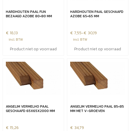
HARDHOUTEN PAAL FIJN
HARDHOUTEN PAAL GESCHAAFD
BEZAAGD AZOBE 80×80 MM
AZOBE 65×65 MM
€
18,13
€
Prijsklasse:
7,55
-
€
30,19
€7,55
incl. BTW
incl. BTW
tot
Product niet op voorraad
Product niet op voorraad
€30,19
ANGELIM VERMELHO PAAL
ANGELIM VERMELHO PAAL 85×85
GESCHAAFD 65X65X2000 MM
MM MET V-GROEVEN
€
15,26
€
34,79