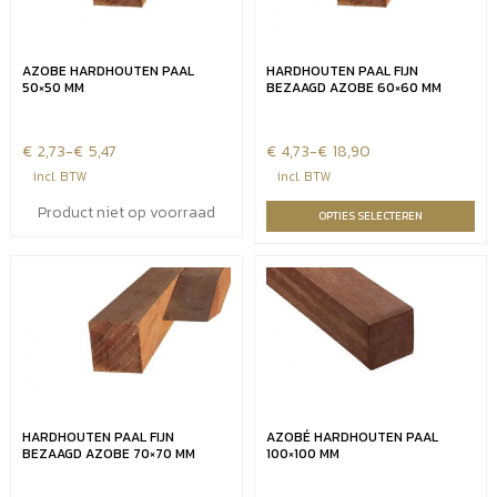
AZOBE HARDHOUTEN PAAL
HARDHOUTEN PAAL FIJN
50×50 MM
BEZAAGD AZOBE 60×60 MM
€
Prijsklasse:
2,73
-
€
5,47
€
Prijsklasse:
4,73
-
€
18,90
€2,73
€4,73
incl. BTW
incl. BTW
tot
tot
Product niet op voorraad
OPTIES SELECTEREN
€5,47
€18,90
HARDHOUTEN PAAL FIJN
AZOBÉ HARDHOUTEN PAAL
BEZAAGD AZOBE 70×70 MM
100×100 MM