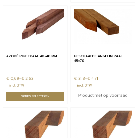
AZOBÉ PIKETPAAL 40×40 MM
GESCHAAFDE ANGELIM PAAL
45×70
€
Prijsklasse:
0,69
-
€
2,63
€
Prijsklasse:
3,13
-
€
4,71
€0,69
€3,13
incl. BTW
incl. BTW
tot
tot
Product niet op voorraad
OPTIES SELECTEREN
€2,63
€4,71