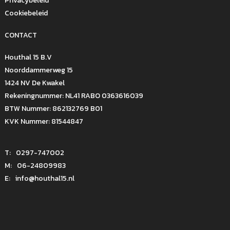
Privacybeleid
Cookiebeleid
CONTACT
Houthal 15 B.V
Noorddammerweg 15
1424 NV De Kwakel
Rekeningnummer: NL41 RABO 0363616039
BTW Nummer: 862132769 B01
KVK Nummer: 81544847
T:
0297-747002
M:
06-24809983
E:
info@houthal15.nl