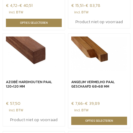
€
Prijsklasse:
4,72
-
€
40,51
€
Prijsklasse:
15,51
-
€
83,78
€4,72
€15,51
incl. BTW
incl. BTW
tot
tot
Product niet op voorraad
OPTIES SELECTEREN
€40,51
€83,78
AZOBÉ HARDHOUTEN PAAL
ANGELIM VERMELHO PAAL
120×120 MM
GESCHAAFD 68×68 MM
€
57,50
€
Prijsklasse:
7,66
-
€
39,89
€7,66
incl. BTW
incl. BTW
tot
Product niet op voorraad
OPTIES SELECTEREN
€39,89