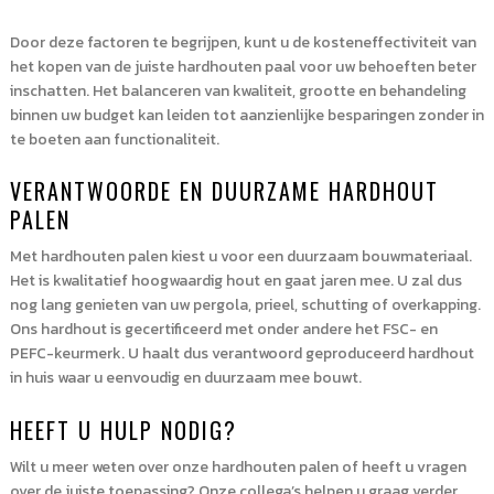
Door deze factoren te begrijpen, kunt u de kosteneffectiviteit van
het kopen van de juiste hardhouten paal voor uw behoeften beter
inschatten. Het balanceren van kwaliteit, grootte en behandeling
binnen uw budget kan leiden tot aanzienlijke besparingen zonder in
te boeten aan functionaliteit.
VERANTWOORDE EN DUURZAME HARDHOUT
PALEN
Met hardhouten palen kiest u voor een duurzaam bouwmateriaal.
Het is kwalitatief hoogwaardig hout en gaat jaren mee. U zal dus
nog lang genieten van uw pergola, prieel, schutting of overkapping.
Ons hardhout is gecertificeerd met onder andere het FSC- en
PEFC-keurmerk. U haalt dus verantwoord geproduceerd hardhout
in huis waar u eenvoudig en duurzaam mee bouwt.
HEEFT U HULP NODIG?
Wilt u meer weten over onze hardhouten palen of heeft u vragen
over de juiste toepassing? Onze collega’s helpen u graag verder.