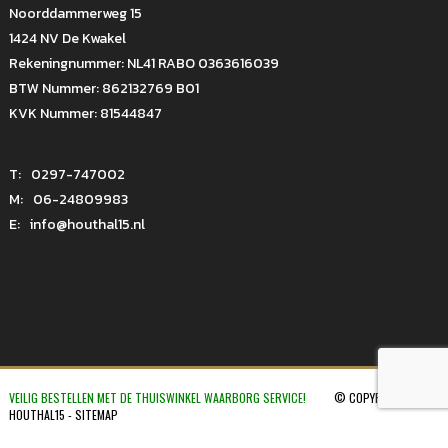
Noorddammerweg 15
1424 NV De Kwakel
Rekeningnummer: NL41 RABO 0363616039
BTW Nummer: 862132769 B01
KVK Nummer: 81544847
T:
0297-747002
M:
06-24809983
E:
info@houthal15.nl
VEILIG BESTELLEN MET DE THUISWINKEL WAARBORG SERVICE!
© COPYRIGHT 2026
HOUTHAL15 -
SITEMAP