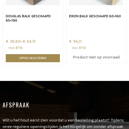
DOUGLAS BALK GESCHAAFD
EIKEN BALK GESCHAAFD 60×160
65×190
€
Prijsklasse:
38,60
-
€
64,31
€
94,21
€38,60
incl. BTW
incl. BTW
tot
Product niet op voorraad
OPTIES SELECTEREN
€64,31
AFSPRAAK
Wilt u het hout eerst zien voordat u een bestelling plaatst? Tijdens
onze reguliere openingstijden is het mogelijk om zonder afspraak