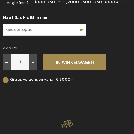
1000, 1750, 1800, 2000, 2500, 2750, 3000, 4000
Lengte (mm)
Maat (L x H x B) in mm
AANTAL
Hardhouten
-
+
IN WINKELWAGEN
Paal
Fijn
bezaagd
Gratis verzenden vanaf € 2000,-
Azobe
60x60
mm
aantal