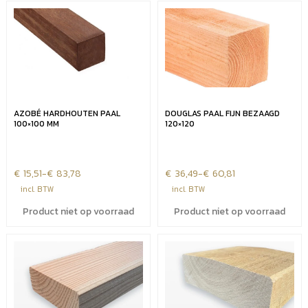
AZOBÉ HARDHOUTEN PAAL
DOUGLAS PAAL FIJN BEZAAGD
100×100 MM
120×120
€
Prijsklasse:
15,51
-
€
83,78
€
Prijsklasse:
36,49
-
€
60,81
€15,51
€36,49
incl. BTW
incl. BTW
tot
tot
Product niet op voorraad
Product niet op voorraad
€83,78
€60,81