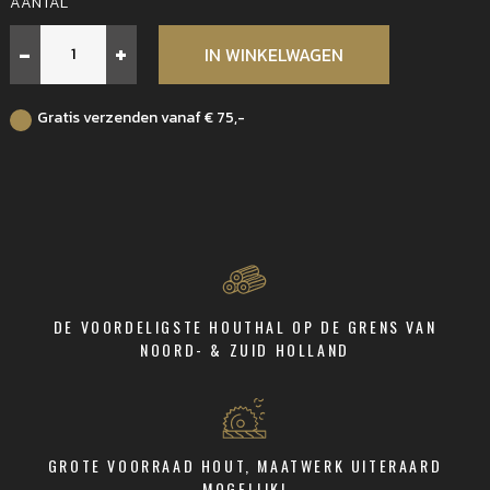
AANTAL
Hardhout
-
+
IN WINKELWAGEN
extra
lange
Spiraalboor
Gratis verzenden vanaf € 75,-
8,5x240
mm
aantal
DE VOORDELIGSTE HOUTHAL OP DE GRENS VAN
NOORD- & ZUID HOLLAND
GROTE VOORRAAD HOUT, MAATWERK UITERAARD
MOGELIJK!