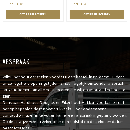
€15,04
€4,72
incl. BTW
incl. BTW
tot
tot
OPTIES SELECTEREN
OPTIES SELECTEREN
€49,25
€40,51
AFSPRAAK
Wilt u het hout eerst zien voordat u een bestelling plaatst? Tijdens
onze reguliere openingstijden is het mogelijk om zonder afspraak
langs te komen om alle houtsoorten die wij op voorraad hebben te
zien.
Denk aan Hardhout, Douglas en Eikenhout. Het kan voorkomen dat
het op bepaalde dagen wat drukker is. Door onderstaand
contactformulier in te vullen kan er een afspraak ingepland worden.
Op deze wijze weet u zeker of er een tijdslot op de gekozen datum
beschikbaar is.