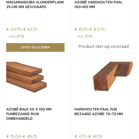
MASSARANDUBA VLONDERPLANK
AZOBÉ HARDHOUTEN PAAL
25×145 MM GESCHAAFD
100×100 MM
€
Prijsklasse:
20,75
-
€
67,72
€
Prijsklasse:
15,51
-
€
83,78
€20,75
€15,51
incl. BTW
incl. BTW
tot
tot
Product niet op voorraad
OPTIES SELECTEREN
€67,72
€83,78
AZOBÉ BALK 50 X 100 MM
HARDHOUTEN PAAL FIJN
FIJNBEZAAGD RUW
BEZAAGD AZOBE 70×70 MM
ONBEHANDELD
€
Prijsklasse:
15,04
-
€
49,25
€
Prijsklasse:
4,72
-
€
40,51