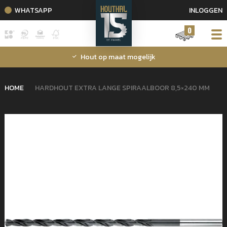
WHATSAPP
INLOGGEN
0
Hout op maat mogelijk
HOME
HARDHOUT EXTRA LANGE SPIRAALBOOR 8,5×240 MM