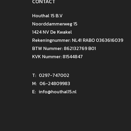
CONTACT
Houthal 15 B.V
Noorddammerweg 15
1424 NV De Kwakel
Rekeningnummer: NL41 RABO 0363616039
BTW Nummer: 862132769 B01
KVK Nummer: 81544847
T:
0297-747002
M:
06-24809983
E:
info@houthal15.nl