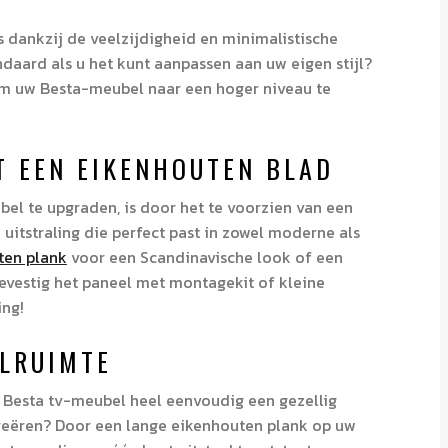
s dankzij de veelzijdigheid en minimalistische
aard als u het kunt aanpassen aan uw eigen stijl?
 om uw Besta-meubel naar een hoger niveau te
T EEN EIKENHOUTEN BLAD
el te upgraden, is door het te voorzien van een
uitstraling die perfect past in zowel moderne als
ten plank
voor een Scandinavische look of een
Bevestig het paneel met montagekit of kleine
ing!
ELRUIMTE
n Besta tv-meubel heel eenvoudig een gezellig
reëren? Door een lange eikenhouten plank op uw