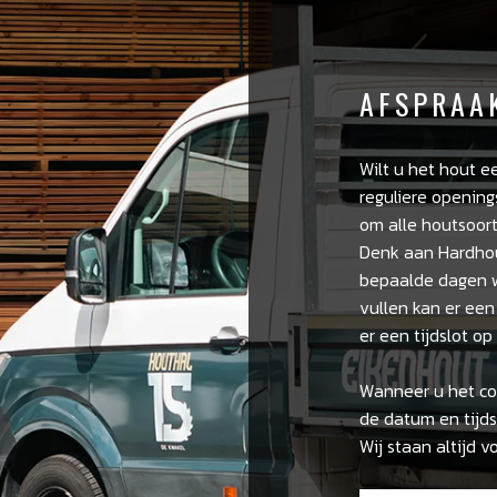
AFSPRAA
Wilt u het hout e
reguliere opening
om alle houtsoort
Denk aan Hardhou
bepaalde dagen wa
vullen kan er een
er een tijdslot o
Wanneer u het con
de datum en tijds
Wij staan altijd v