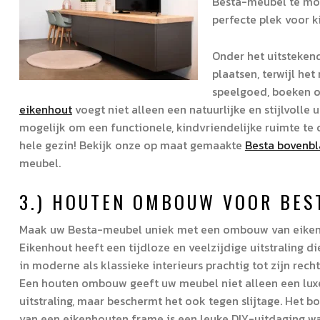
Besta-meubel te mont
perfecte plek voor k
Onder het uitstekend
plaatsen, terwijl h
speelgoed, boeken o
eikenhout
voegt niet alleen een natuurlijke en stijlvolle 
mogelijk om een functionele, kindvriendelijke ruimte te c
hele gezin! Bekijk onze op maat gemaakte
Besta bovenbl
meubel.
3.) HOUTEN OMBOUW VOOR BES
Maak uw Besta-meubel uniek met een ombouw van eiken
Eikenhout heeft een tijdloze en veelzijdige uitstraling d
in moderne als klassieke interieurs prachtig tot zijn rech
Een houten ombouw geeft uw meubel niet alleen een lux
uitstraling, maar beschermt het ook tegen slijtage. Het 
van een eikenhouten frame is een leuke DIY-uitdaging 