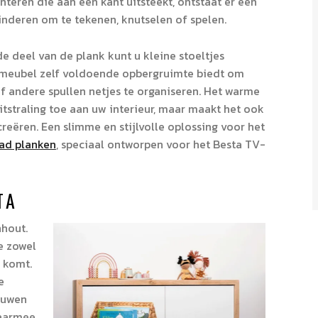
eren die aan één kant uitsteekt, ontstaat er een
inderen om te tekenen, knutselen of spelen.
e deel van de plank kunt u kleine stoeltjes
et meubel zelf voldoende opbergruimte biedt om
f andere spullen netjes te organiseren. Het warme
uitstraling toe aan uw interieur, maar maakt het ook
reëren. Een slimme en stijlvolle oplossing voor het
ad planken
, speciaal ontworpen voor het Besta TV-
TA
hout.
ie zowel
t komt.
e
bouwen
waarmee