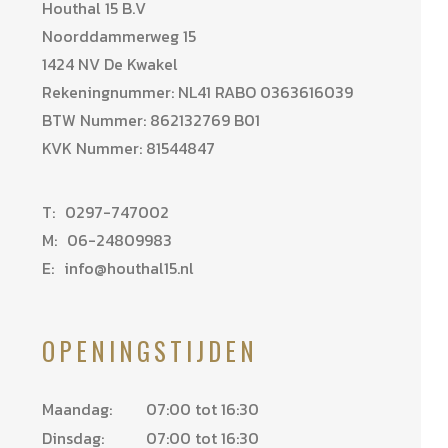
Houthal 15 B.V
Noorddammerweg 15
1424 NV De Kwakel
Rekeningnummer: NL41 RABO 0363616039
BTW Nummer: 862132769 B01
KVK Nummer: 81544847
T:
0297-747002
M:
06-24809983
E:
info@houthal15.nl
OPENINGSTIJDEN
Maandag:
07:00 tot 16:30
Dinsdag:
07:00 tot 16:30