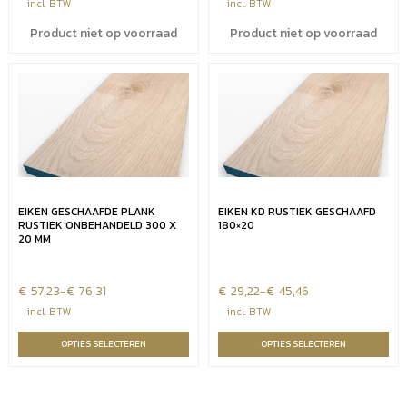
€45,98
incl. BTW
incl. BTW
tot
Product niet op voorraad
Product niet op voorraad
€55,18
EIKEN GESCHAAFDE PLANK
EIKEN KD RUSTIEK GESCHAAFD
RUSTIEK ONBEHANDELD 300 X
180×20
20 MM
€
Prijsklasse:
57,23
-
€
76,31
€
Prijsklasse:
29,22
-
€
45,46
€57,23
€29,22
incl. BTW
incl. BTW
tot
tot
OPTIES SELECTEREN
OPTIES SELECTEREN
€76,31
€45,46