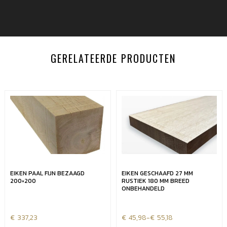
GERELATEERDE PRODUCTEN
EIKEN PAAL FIJN BEZAAGD
EIKEN GESCHAAFD 27 MM
200×200
RUSTIEK 180 MM BREED
ONBEHANDELD
€
337,23
€
Prijsklasse:
45,98
-
€
55,18