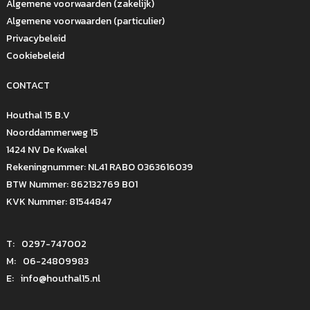
Algemene voorwaarden (zakelijk)
Algemene voorwaarden (particulier)
Privacybeleid
Cookiebeleid
CONTACT
Houthal 15 B.V
Noorddammerweg 15
1424 NV De Kwakel
Rekeningnummer: NL41 RABO 0363616039
BTW Nummer: 862132769 B01
KVK Nummer: 81544847
T:
0297-747002
M:
06-24809983
E:
info@houthal15.nl