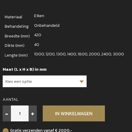
Eiken
Materiaal
Onbehandeld
Behandeling
420
Breedte (mm)
40
Dikte (mm)
1000, 1200, 1300, 1400, 1800, 2000, 2400, 3000
Lengte (mm)
Maat (L x H x B) in mm
AANTAL
Besta
-
+
IN WINKELWAGEN
eiken
bovenblad
4
Gratis verzenden vanaf € 2000,-