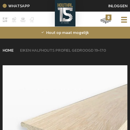
WHATSAPP
INLOGGEN
0
Hout op maat mogelijk
HOME
EIKEN HALFHOUTS PROFIEL GEDROOGD 19×170