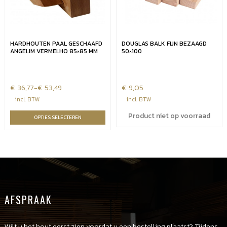
HARDHOUTEN PAAL GESCHAAFD
DOUGLAS BALK FIJN BEZAAGD
ANGELIM VERMELHO 85×85 MM
50×100
€
Prijsklasse:
36,77
-
€
53,49
€
9,05
€36,77
incl. BTW
incl. BTW
tot
Product niet op voorraad
OPTIES SELECTEREN
€53,49
AFSPRAAK
Wilt u het hout eerst zien voordat u een bestelling plaatst? Tijdens