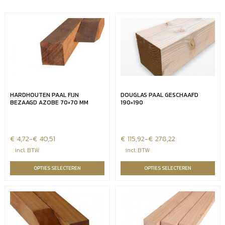
HARDHOUTEN PAAL FIJN
DOUGLAS PAAL GESCHAAFD
BEZAAGD AZOBE 70×70 MM
190×190
€
Prijsklasse:
4,72
-
€
40,51
€
Prijsklasse:
115,92
-
€
278,22
€4,72
€115,92
incl. BTW
incl. BTW
tot
tot
OPTIES SELECTEREN
OPTIES SELECTEREN
€40,51
€278,22