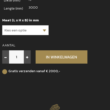
Dikte (mm)
3000
Lengte (mm)
Maat (L x H x B) in mm
AANTAL
Eiken
-
+
IN WINKELWAGEN
halfhouts
profiel
gedroogd
Gratis verzenden vanaf € 2000,-
19x170
aantal