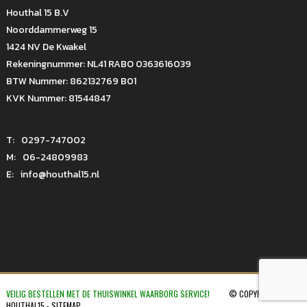
Houthal 15 B.V
Noorddammerweg 15
1424 NV De Kwakel
Rekeningnummer: NL41 RABO 0363616039
BTW Nummer: 862132769 B01
KVK Nummer: 81544847
T:
0297-747002
M:
06-24809983
E:
info@houthal15.nl
VEILIG BESTELLEN MET DE THUISWINKEL WAARBORG SERVICE!
© COPYRIGHT 2026
HOUTHAL15 -
SITEMAP