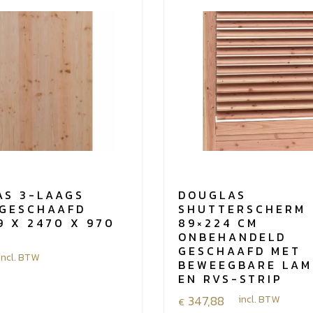
AS 3-LAAGS
DOUGLAS
 GESCHAAFD
SHUTTERSCHERM
9 X 2470 X 970
89×224 CM
C
ONBEHANDELD
GESCHAAFD MET
incl. BTW
BEWEEGBARE LAM
EN RVS-STRIP
347,88
incl. BTW
€