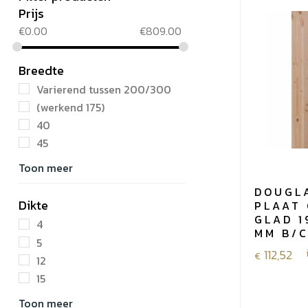
Prijs
€
0.00
€
809.00
Breedte
Varierend tussen 200/300
(werkend 175)
40
45
Toon meer
DOUGL
Dikte
PLAAT
GLAD 1
4
MM B/
5
112,52
€
12
15
Toon meer