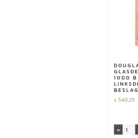
DOUGL
GLASD
1000 B
LINKSD
BESLA
540,29
€
-
Douglas
enkele