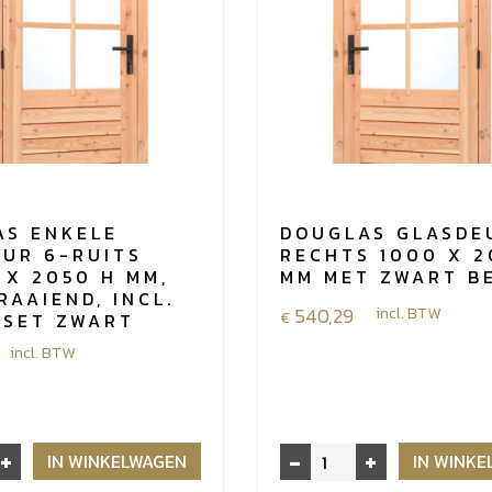
rechtsdraaiend
met
kozijn
aantal
AS ENKELE
DOUGLAS GLASDE
EUR 6-RUITS
RECHTS 1000 X 2
 X 2050 H MM,
MM MET ZWART B
RAAIEND, INCL.
540,29
incl. BTW
€
GSET ZWART
incl. BTW
+
-
+
Douglas
IN WINKELWAGEN
IN WINK
glasdeur