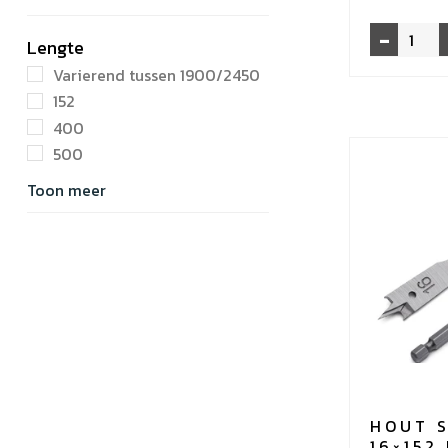
-
Douglas
Lengte
3-
Varierend tussen 1900/2450
laags
152
plaat
400
geschaafd
500
glad
19
Toon meer
x
2470
x
970
mm
B/C
aantal
HOUT 
16×152