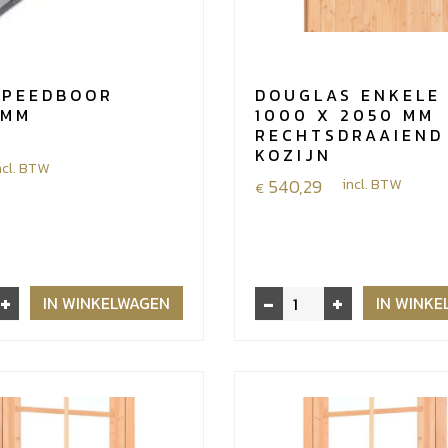
SPEEDBOOR
DOUGLAS ENKELE
 MM
1000 X 2050 MM
RECHTSDRAAIEND
KOZIJN
ncl. BTW
540,29
incl. BTW
€
+
-
+
Douglas
IN WINKELWAGEN
IN WINK
enkele
deur
1000
x
2050
mm