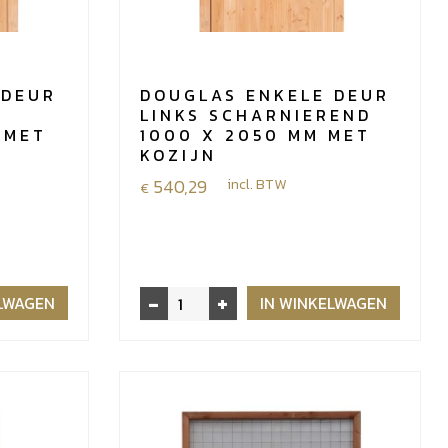
 DEUR
DOUGLAS ENKELE DEUR
LINKS SCHARNIEREND
 MET
1000 X 2050 MM MET
KOZIJN
540,29
incl. BTW
€
-
+
Douglas
ELWAGEN
IN WINKELWAGEN
enkele
deur
links
scharnierend
1000
x