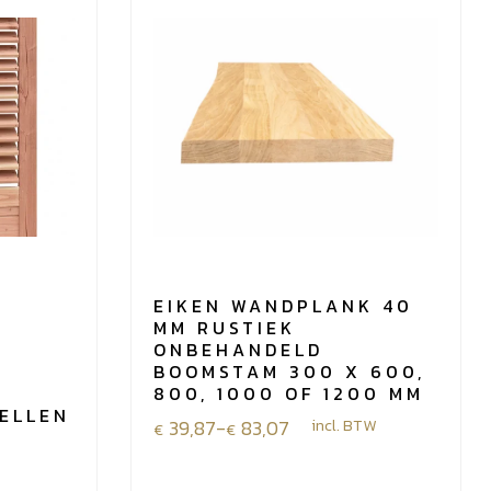
EIKEN WANDPLANK 40
MM RUSTIEK
ONBEHANDELD
BOOMSTAM 300 X 600,
800, 1000 OF 1200 MM
ELLEN
Prijsklasse:
39,87
-
83,07
incl. BTW
€
€
€39,87
tot