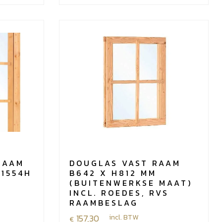
180x130
cm
-
mazen
10x10
aantal
RAAM
DOUGLAS VAST RAAM
 1554H
B642 X H812 MM
(BUITENWERKSE MAAT)
INCL. ROEDES, RVS
RAAMBESLAG
157,30
incl. BTW
€