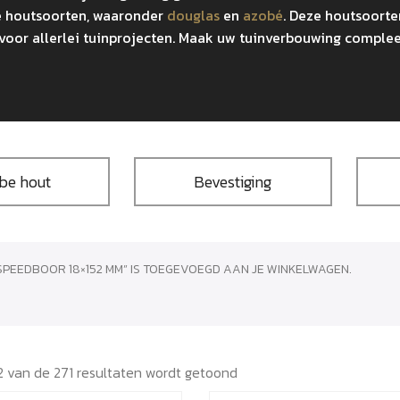
e houtsoorten, waaronder
douglas
en
azobé
. Deze houtsoort
jn voor allerlei tuinprojecten. Maak uw tuinverbouwing comp
be hout
Bevestiging
SPEEDBOOR 18×152 MM” IS TOEGEVOEGD AAN JE WINKELWAGEN.
2 van de 271 resultaten wordt getoond