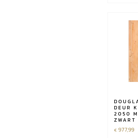
glasdeur
6-
ruits
1000
b
x
2050
h
mm,
linksdraaie
incl.
beslagset
zwart
aantal
DOUGL
DEUR K
2050 M
ZWART
977,99
€