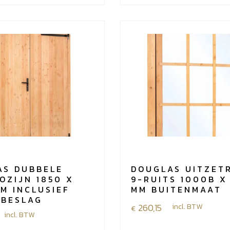
rechts
1000
x
2050
mm
met
zwart
beslag
aantal
nd,
AS DUBBELE
DOUGLAS UITZET
OZIJN 1850 X
9-RUITS 1000B X
M INCLUSIEF
MM BUITENMAAT
 BESLAG
260,15
incl. BTW
€
incl. BTW