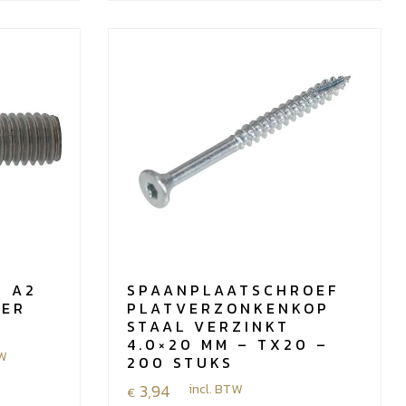
8 A2
SPAANPLAATSCHROEF
PER
PLATVERZONKENKOP
STAAL VERZINKT
4.0×20 MM – TX20 –
TW
200 STUKS
3,94
incl. BTW
€