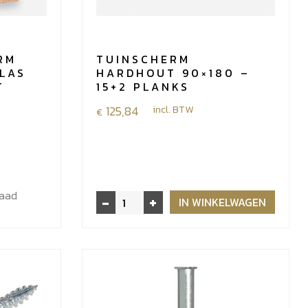
RM
TUINSCHERM
LAS
HARDHOUT 90×180 –
T
15+2 PLANKS
125,84
incl. BTW
€
raad
-
+
Tuinscherm
IN WINKELWAGEN
hardhout
90x180
-
15+2
planks
aantal