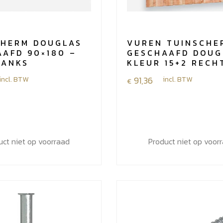
CHERM DOUGLAS
VUREN TUINSCHE
AFD 90×180 –
GESCHAAFD DOUG
LANKS
KLEUR 15+2 RECH
incl. BTW
91,36
incl. BTW
€
uct niet op voorraad
Product niet op voor