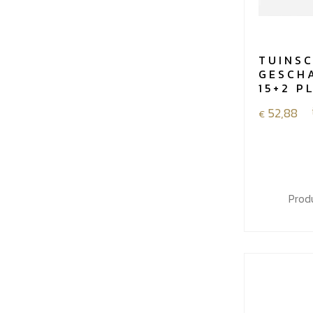
TUINS
GESCHA
15+2 P
52,88
€
Prod