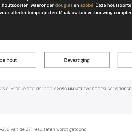
e houtsoorten, waaronder
douglas
en
azobé
. Deze houtsoort
jn voor allerlei tuinprojecten. Maak uw tuinverbouwing comp
be hout
Bevestiging
AS GLASDEUR RECHTS 1000 X 2050 MM MET ZWART BESLAG” IS TOEG
–256 van de 271 resultaten wordt getoond