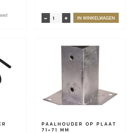
raad
-
+
Hardhout
IN WINKELWAGEN
extra
lange
Spiraalboor
10x265mm
aantal
ER
PAALHOUDER OP PLAAT
71×71 MM