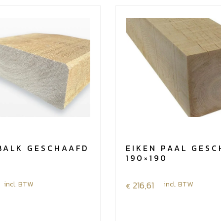
BALK GESCHAAFD
EIKEN PAAL GES
190×190
incl. BTW
216,61
incl. BTW
€