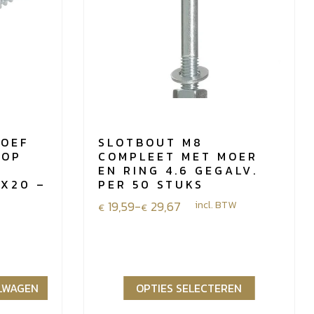
OEF
SLOTBOUT M8
KOP
COMPLEET MET MOER
EN RING 4.6 GEGALV.
TX20 –
PER 50 STUKS
Prijsklasse:
19,59
-
29,67
incl. BTW
€
€
€19,59
tot
€29,67
ELWAGEN
OPTIES SELECTEREN