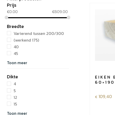
Prijs
€
0.00
€
809.00
Breedte
Varierend tussen 200/300
(werkend 175)
40
45
Toon meer
Dikte
EIKEN 
60×190
4
5
109,40
€
12
15
Toon meer