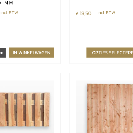
0 MM
incl. BTW
18,50
incl. BTW
€
+
IN WINKELWAGEN
OPTIES SELECTER
r