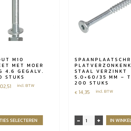
OUT M10
SPAANPLAATSCHR
EET MET MOER
PLATVERZONKEN
G 4.6 GEGALV.
STAAL VERZINKT
0 STUKS
5.0×60/35 MM – 
200 STUKS
e:
102,51
incl. BTW
14,35
incl. BTW
€
-
+
Spaanplaatschroef
TIES SELECTEREN
IN WINK
platverzonkenkop