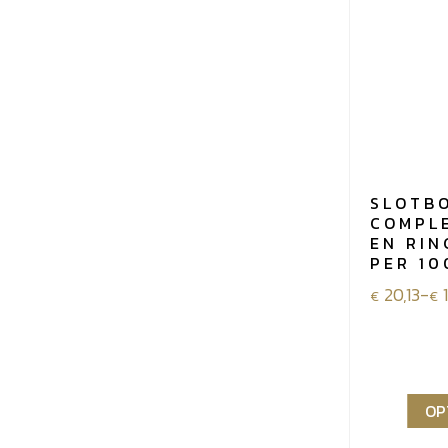
SLOTB
COMPL
EN RIN
PER 10
Prijsklass
20,13
-
€
€
€20,13
tot
€102,51
OP