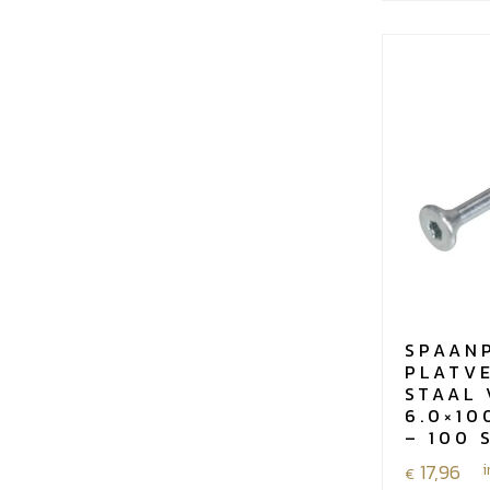
SPAAN
PLATV
STAAL 
6.0×10
– 100 
17,96
i
€