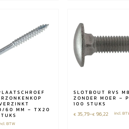
staal
verzinkt
5.0x60/35
mm
-
TX20
-
200
stuks
aantal
PLAATSCHROEF
SLOTBOUT RVS M
ERZONKENKOP
ZONDER MOER – 
VERZINKT
100 STUKS
0/60 MM – TX20
Prijsklasse:
35,79
-
96,22
incl. B
€
€
STUKS
€35,79
ncl. BTW