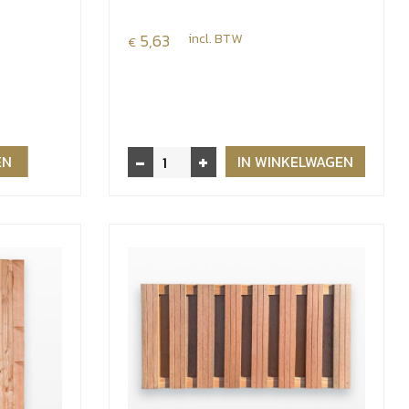
5,63
incl. BTW
€
-
+
Paalhouder
EN
IN WINKELWAGEN
op
plaat
71x71
mm
aantal