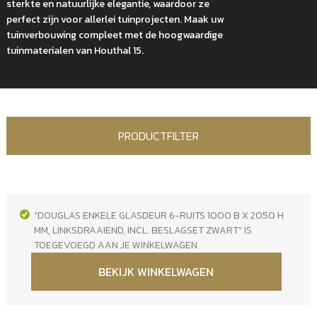
sterkte en natuurlijke elegantie, waardoor ze
perfect zijn voor allerlei tuinprojecten. Maak uw
tuinverbouwing compleet met de hoogwaardige
tuinmaterialen van Houthal 15.
PRODUCTFILTER
“DOUGLAS ENKELE GLASDEUR 6-RUITS 1000 B X 2050 H
MM, LINKSDRAAIEND, INCL. BESLAGSET ZWART” IS
TOEGEVOEGD AAN JE WINKELWAGEN.
BEKIJK WINKELWAGEN