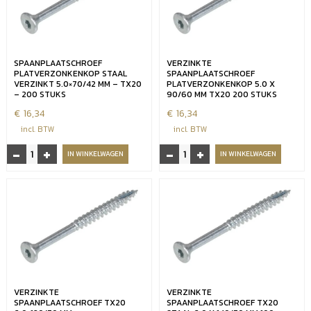
-
-
TX20
TX20
-
-
200
200
SPAANPLAATSCHROEF
VERZINKTE
stuks
stuks
PLATVERZONKENKOP STAAL
SPAANPLAATSCHROEF
aantal
aantal
VERZINKT 5.0×70/42 MM – TX20
PLATVERZONKENKOP 5.0 X
– 200 STUKS
90/60 MM TX20 200 STUKS
€
16,34
€
16,34
incl. BTW
incl. BTW
-
+
-
+
Spaanplaatschroef
Verzinkte
IN WINKELWAGEN
IN WINKELWAGEN
platverzonkenkop
spaanplaatschroef
staal
platverzonkenkop
verzinkt
5.0
5.0x70/42
x
mm
90/60
-
mm
TX20
TX20
-
200
200
stuks
VERZINKTE
VERZINKTE
stuks
aantal
SPAANPLAATSCHROEF TX20
SPAANPLAATSCHROEF TX20