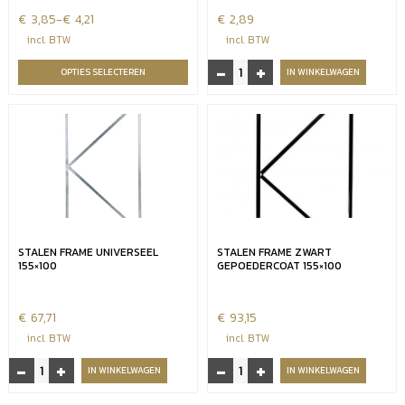
€
Prijsklasse:
3,85
-
€
4,21
€
2,89
€3,85
incl. BTW
incl. BTW
tot
-
+
Draadstangen
OPTIES SELECTEREN
IN WINKELWAGEN
€4,21
M14
zwart
incl.
2
moeren
voor
poortframe
aantal
STALEN FRAME UNIVERSEEL
STALEN FRAME ZWART
155×100
GEPOEDERCOAT 155×100
€
67,71
€
93,15
incl. BTW
incl. BTW
-
+
-
+
Stalen
Stalen
IN WINKELWAGEN
IN WINKELWAGEN
frame
frame