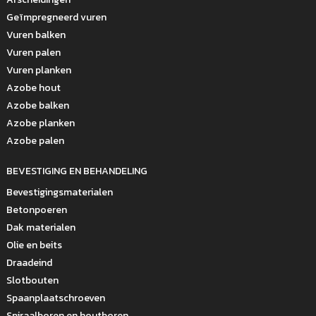
Geïmpregneerd vuren
Vuren balken
Vuren palen
Vuren planken
Azobe hout
Azobe balken
Azobe planken
Azobe palen
BEVESTIGING EN BEHANDELING
Bevestigingsmaterialen
Betonpoeren
Dak materialen
Olie en beits
Draadeind
Slotbouten
Spaanplaatschroeven
Spiraalboren en houtboren