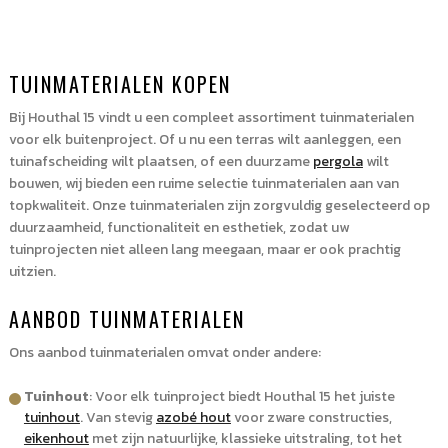
universeel
zwart
155x100
gepoedercoat
aantal
155x100
aantal
TUINMATERIALEN KOPEN
Bij Houthal 15 vindt u een compleet assortiment tuinmaterialen
voor elk buitenproject. Of u nu een terras wilt aanleggen, een
tuinafscheiding wilt plaatsen, of een duurzame
pergola
wilt
bouwen, wij bieden een ruime selectie tuinmaterialen aan van
topkwaliteit. Onze tuinmaterialen zijn zorgvuldig geselecteerd op
duurzaamheid, functionaliteit en esthetiek, zodat uw
tuinprojecten niet alleen lang meegaan, maar er ook prachtig
uitzien.
AANBOD TUINMATERIALEN
Ons aanbod tuinmaterialen omvat onder andere:
Tuinhout
: Voor elk tuinproject biedt Houthal 15 het juiste
tuinhout
. Van stevig
azobé hout
voor zware constructies,
eikenhout
met zijn natuurlijke, klassieke uitstraling, tot het