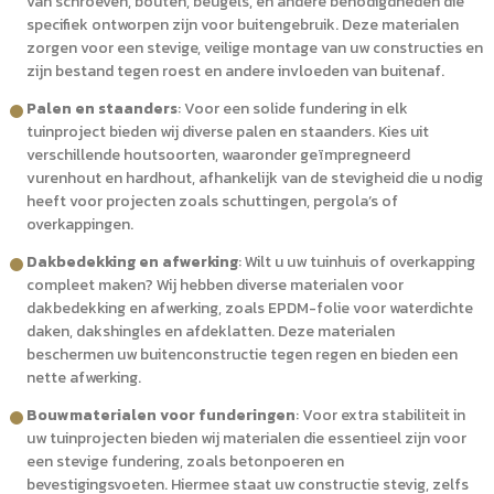
van schroeven, bouten, beugels, en andere benodigdheden die
specifiek ontworpen zijn voor buitengebruik. Deze materialen
zorgen voor een stevige, veilige montage van uw constructies en
zijn bestand tegen roest en andere invloeden van buitenaf.
Palen en staanders
: Voor een solide fundering in elk
tuinproject bieden wij diverse palen en staanders. Kies uit
verschillende houtsoorten, waaronder geïmpregneerd
vurenhout en hardhout, afhankelijk van de stevigheid die u nodig
heeft voor projecten zoals schuttingen, pergola’s of
overkappingen.
Dakbedekking en afwerking
: Wilt u uw tuinhuis of overkapping
compleet maken? Wij hebben diverse materialen voor
dakbedekking en afwerking, zoals EPDM-folie voor waterdichte
daken, dakshingles en afdeklatten. Deze materialen
beschermen uw buitenconstructie tegen regen en bieden een
nette afwerking.
Bouwmaterialen voor funderingen
: Voor extra stabiliteit in
uw tuinprojecten bieden wij materialen die essentieel zijn voor
een stevige fundering, zoals betonpoeren en
bevestigingsvoeten. Hiermee staat uw constructie stevig, zelfs