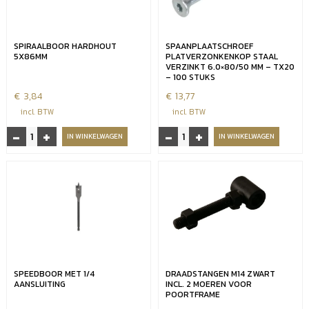
doos
-
200
doos
stuks
200
SPIRAALBOOR HARDHOUT
SPAANPLAATSCHROEF
aantal
stuks
5X86MM
PLATVERZONKENKOP STAAL
aantal
VERZINKT 6.0×80/50 MM – TX20
– 100 STUKS
€
3,84
€
13,77
incl. BTW
incl. BTW
-
+
-
+
Spiraalboor
Spaanplaatschroef
IN WINKELWAGEN
IN WINKELWAGEN
Hardhout
platverzonkenkop
5x86mm
staal
aantal
verzinkt
6.0x80/50
mm
-
TX20
-
100
SPEEDBOOR MET 1/4
DRAADSTANGEN M14 ZWART
stuks
AANSLUITING
INCL. 2 MOEREN VOOR
aantal
POORTFRAME