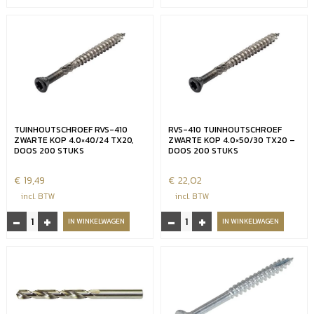
platverzonkenkop
platverzonkenkop
staal
staal
verzinkt
verzinkt
6.0x160/70
6.0x200/70
mm
mm
-
-
TX20
TX20
-
-
100
100
TUINHOUTSCHROEF RVS-410
RVS-410 TUINHOUTSCHROEF
stuks
stuks
ZWARTE KOP 4.0×40/24 TX20,
ZWARTE KOP 4.0×50/30 TX20 –
aantal
aantal
DOOS 200 STUKS
DOOS 200 STUKS
€
19,49
€
22,02
incl. BTW
incl. BTW
-
+
-
+
Tuinhoutschroef
RVS-
IN WINKELWAGEN
IN WINKELWAGEN
RVS-
410
410
tuinhoutschroef
zwarte
zwarte
kop
kop
4.0x40/24
4.0x50/30
TX20,
TX20