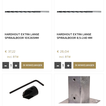
HARDHOUT EXTRA LANGE
HARDHOUT EXTRA LANGE
SPIRAALBOOR 10X265MM
SPIRAALBOOR 8,5×240 MM
€
37,22
€
28,04
incl. BTW
incl. BTW
-
+
-
+
Hardhout
Hardhout
IN WINKELWAGEN
IN WINKELWAGEN
extra
extra
lange
lange
Spiraalboor
Spiraalboor
10x265mm
8,5x240
aantal
mm
aantal