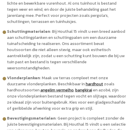
lichte en bewerkbare vurenhout. Al ons tuinhout is bestand
tegen weer en wind, en door de juiste behandeling gaat het
jarenlang mee. Perfect voor projecten zoals pergola’s,
schuttingen, terrassen en tuinhuisjes.
Schuttingmaterialen
: Bij Houthal 15 vindt u een breed aanbod
aan schuttingplanken en schuttingpalen om een duurzame
tuinafscheiding te realiseren. Ons assortiment bevat
houtsoorten die niet alleen stevig, maar ook esthetisch
aantrekkelijk zijn, zodat u een schutting kunt bouwen die bij uw
tuin past en bestand is tegen verschillende
weersomstandigheden.
Vlonderplanken
: Maak uw terras compleet met onze
duurzame vlonderplanken. Beschikbaar in
hardhout
zoals
hardhoutsoorten
angelim vermelho
,
bangkirai
en azobé, zijn
onze vlonderplanken bestand tegen vocht en slijtage, waardoor
ze ideaal zijn voor buitengebruik. Kies voor een gladgeschaafde
of geribbelde afwerking voor extra grip en stijl.
Bevestigingsmaterialen
: Geen project is compleet zonder de
juiste bevestigingsmaterialen. Bij Houthal 15 vindt u een selectie