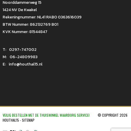
Noorddammerweg 15
1424 NV De Kwakel
Rekeningnummer: NL41 RABO 0363616039
BTW Nummer: 862132769 B01
KVK Nummer: 81544847
T:
0297-747002
M:
06-24809983
E:
info@houthal15.nl
VEILIG BESTELLEN MET DE THUISWINKEL WAARBORG SERVICE!
© COPYRIGHT 2026
HOUTHAL15 -
SITEMAP