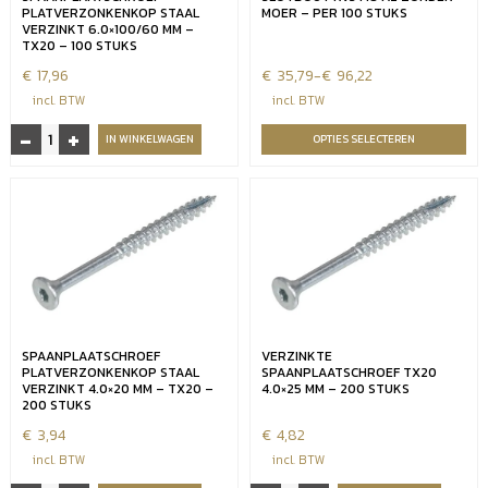
stuks
PLATVERZONKENKOP STAAL
MOER – PER 100 STUKS
aantal
VERZINKT 6.0×100/60 MM –
TX20 – 100 STUKS
€
17,96
€
Prijsklasse:
35,79
-
€
96,22
€35,79
incl. BTW
incl. BTW
tot
-
+
Spaanplaatschroef
IN WINKELWAGEN
OPTIES SELECTEREN
€96,22
platverzonkenkop
staal
verzinkt
6.0x100/60
mm
-
TX20
-
100
SPAANPLAATSCHROEF
VERZINKTE
stuks
PLATVERZONKENKOP STAAL
SPAANPLAATSCHROEF TX20
aantal
VERZINKT 4.0×20 MM – TX20 –
4.0×25 MM – 200 STUKS
200 STUKS
€
3,94
€
4,82
incl. BTW
incl. BTW