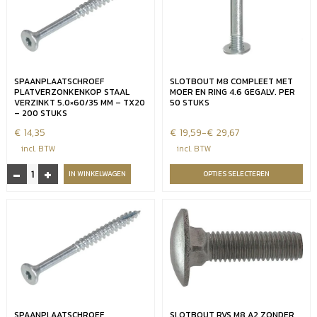
planks
aantal
SPAANPLAATSCHROEF
SLOTBOUT M8 COMPLEET MET
PLATVERZONKENKOP STAAL
MOER EN RING 4.6 GEGALV. PER
VERZINKT 5.0×60/35 MM – TX20
50 STUKS
– 200 STUKS
€
14,35
€
Prijsklasse:
19,59
-
€
29,67
€19,59
incl. BTW
incl. BTW
tot
-
+
Spaanplaatschroef
IN WINKELWAGEN
OPTIES SELECTEREN
€29,67
platverzonkenkop
staal
verzinkt
5.0x60/35
mm
-
TX20
-
200
SPAANPLAATSCHROEF
SLOTBOUT RVS M8 A2 ZONDER