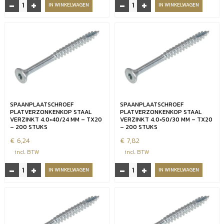
-
+
-
+
Spaanplaatschroef
Verzinkte
IN WINKELWAGEN
IN WINKELWAGEN
platverzonkenkop
spaanplaatschroef
staal
TX20
verzinkt
4.0x25
4.0x20
mm
mm
-
-
200
TX20
stuks
-
aantal
200
SPAANPLAATSCHROEF
SPAANPLAATSCHROEF
stuks
PLATVERZONKENKOP STAAL
PLATVERZONKENKOP STAAL
aantal
VERZINKT 4.0×40/24 MM – TX20
VERZINKT 4.0×50/30 MM – TX20
– 200 STUKS
– 200 STUKS
€
6,24
€
7,82
incl. BTW
incl. BTW
-
+
-
+
Spaanplaatschroef
Spaanplaatschroef
IN WINKELWAGEN
IN WINKELWAGEN
platverzonkenkop
platverzonkenkop
staal
staal
verzinkt
verzinkt
4.0x40/24
4.0x50/30
mm
mm