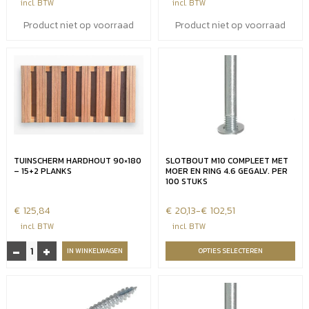
incl. BTW
incl. BTW
Product niet op voorraad
Product niet op voorraad
TUINSCHERM HARDHOUT 90×180
SLOTBOUT M10 COMPLEET MET
– 15+2 PLANKS
MOER EN RING 4.6 GEGALV. PER
100 STUKS
€
125,84
€
Prijsklasse:
20,13
-
€
102,51
€20,13
incl. BTW
incl. BTW
tot
-
+
Tuinscherm
IN WINKELWAGEN
OPTIES SELECTEREN
€102,51
hardhout
90x180
-
15+2