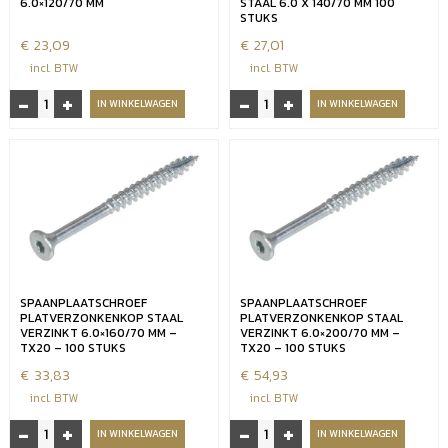
aantal
6.0×120/70 MM
STAAL 6.0 X 140/70 MM 100
STUKS
€
23,09
€
27,01
incl. BTW
incl. BTW
-
+
-
+
Verzinkte
Verzinkte
IN WINKELWAGEN
IN WINKELWAGEN
spaanplaatschroef
spaanplaatschroef
TX20
TX20
6.0x120/70
staal
mm
6.0
aantal
x
140/70
mm
100
stuks
SPAANPLAATSCHROEF
SPAANPLAATSCHROEF
aantal
PLATVERZONKENKOP STAAL
PLATVERZONKENKOP STAAL
VERZINKT 6.0×160/70 MM –
VERZINKT 6.0×200/70 MM –
TX20 – 100 STUKS
TX20 – 100 STUKS
€
33,83
€
54,93
incl. BTW
incl. BTW
-
+
-
+
Spaanplaatschroef
Spaanplaatschroef
IN WINKELWAGEN
IN WINKELWAGEN