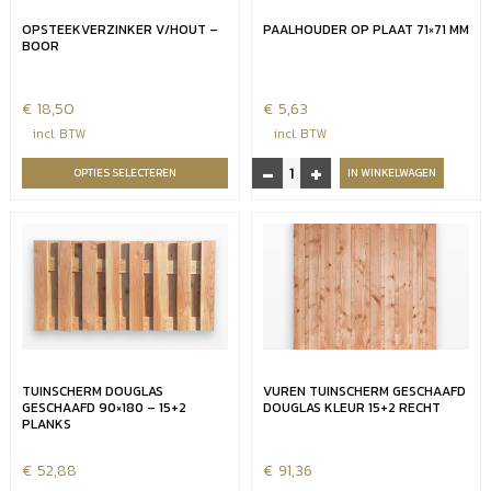
OPSTEEKVERZINKER V/HOUT –
PAALHOUDER OP PLAAT 71×71 MM
BOOR
€
18,50
€
5,63
incl. BTW
incl. BTW
-
+
Paalhouder
OPTIES SELECTEREN
IN WINKELWAGEN
op
plaat
71x71
mm
aantal
TUINSCHERM DOUGLAS
VUREN TUINSCHERM GESCHAAFD
GESCHAAFD 90×180 – 15+2
DOUGLAS KLEUR 15+2 RECHT
PLANKS
€
52,88
€
91,36