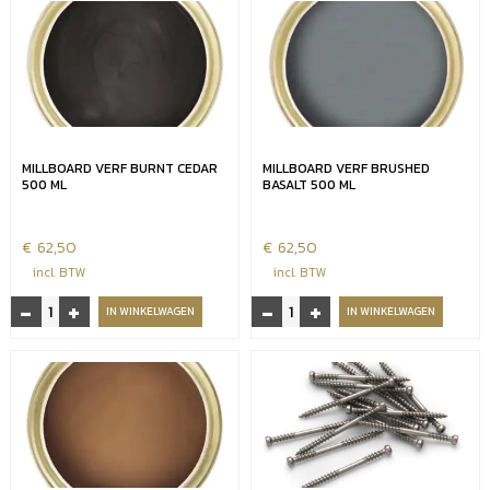
Embered
Vintage
aantal
aantal
MILLBOARD VERF BURNT CEDAR
MILLBOARD VERF BRUSHED
500 ML
BASALT 500 ML
€
62,50
€
62,50
incl. BTW
incl. BTW
-
+
-
+
Millboard
Millboard
IN WINKELWAGEN
IN WINKELWAGEN
verf
verf
Burnt
Brushed
Cedar
basalt
500
500
ml
ml
aantal
aantal