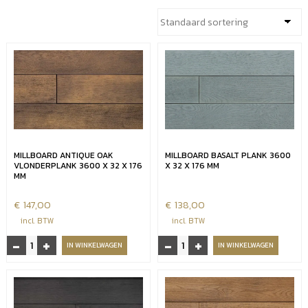
MILLBOARD ANTIQUE OAK
MILLBOARD BASALT PLANK 3600
VLONDERPLANK 3600 X 32 X 176
X 32 X 176 MM
MM
€
147,00
€
138,00
incl. BTW
incl. BTW
-
+
-
+
Millboard
Millboard
IN WINKELWAGEN
IN WINKELWAGEN
Antique
basalt
Oak
plank
vlonderplank
3600
3600
x