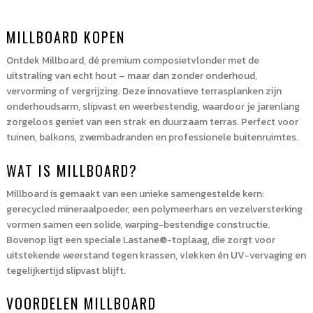
6
mm
MILLBOARD KOPEN
(10
stuks)
Ontdek Millboard, dé premium composietvlonder met de
aantal
uitstraling van echt hout – maar dan zonder onderhoud,
vervorming of vergrijzing. Deze innovatieve terrasplanken zijn
onderhoudsarm, slipvast en weerbestendig, waardoor je jarenlang
zorgeloos geniet van een strak en duurzaam terras. Perfect voor
tuinen, balkons, zwembadranden en professionele buitenruimtes.
WAT IS MILLBOARD?
Millboard is gemaakt van een unieke samengestelde kern:
gerecycled mineraalpoeder, een polymeerhars en vezelversterking
vormen samen een solide, warping-bestendige constructie.
Bovenop ligt een speciale Lastane®-toplaag, die zorgt voor
uitstekende weerstand tegen krassen, vlekken én UV-vervaging en
tegelijkertijd slipvast blijft.
VOORDELEN MILLBOARD