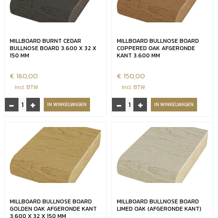
afgeronde
x
kant
150
aantal
mm
aantal
MILLBOARD BURNT CEDAR
MILLBOARD BULLNOSE BOARD
BULLNOSE BOARD 3.600 X 32 X
COPPERED OAK AFGERONDE
150 MM
KANT 3.600 MM
€
160,00
€
150,00
incl. BTW
incl. BTW
-
+
-
+
Millboard
Millboard
IN WINKELWAGEN
IN WINKELWAGEN
Burnt
bullnose
Cedar
board
bullnose
Coppered
board
oak
3.600
afgeronde
x
kant
32
3.600
x
mm
150
aantal
MILLBOARD BULLNOSE BOARD
MILLBOARD BULLNOSE BOARD
mm
GOLDEN OAK AFGERONDE KANT
LIMED OAK (AFGERONDE KANT)
aantal
3.600 X 32 X 150 MM