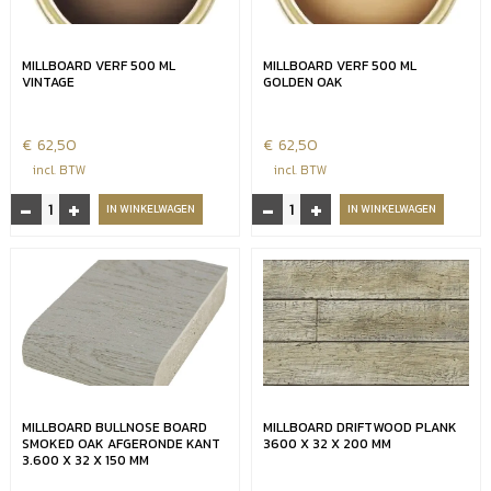
MILLBOARD VERF 500 ML
MILLBOARD VERF 500 ML
VINTAGE
GOLDEN OAK
€
62,50
€
62,50
incl. BTW
incl. BTW
-
+
-
+
Millboard
Millboard
IN WINKELWAGEN
IN WINKELWAGEN
verf
verf
500
500
ml
ml
Vintage
Golden
aantal
oak
aantal
MILLBOARD BULLNOSE BOARD
MILLBOARD DRIFTWOOD PLANK
SMOKED OAK AFGERONDE KANT
3600 X 32 X 200 MM
3.600 X 32 X 150 MM