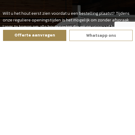
Wilt u het hout eerst zien voordat u een bestelling plaatst? Tijdens
onze reguliere openingstijden is het mogelijk om zonder afspraak
langs te komen om alle houtsoorten die wij op voorraad hebben te
zien.
Offerte aanvragen
Whatsapp ons
Denk aan Hardhout, Douglas en Eikenhout. Het kan voorkomen dat
het op bepaalde dagen wat drukker is. Door onderstaand
contactformulier in te vullen kan er een afspraak ingepland worden.
Op deze wijze weet u zeker of er een tijdslot op de gekozen datum
beschikbaar is.
Wanneer u het contactformulier heeft ingevuld krijgt u een
bevestiging van de datum en tijdstip dat wij u mogen verwachten.
Wij staan altijd voor u klaar. Tot ziens op onze locatie.
AFSPRAAK MAKEN