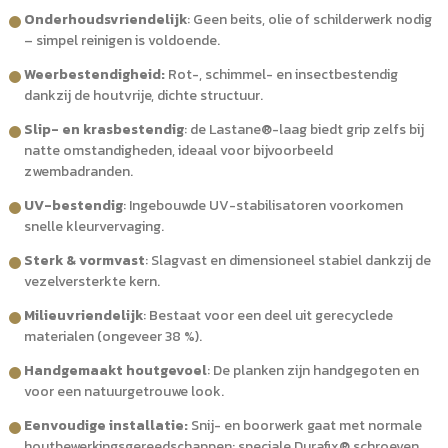
Onderhoudsvriendelijk
: Geen beits, olie of schilderwerk nodig
– simpel reinigen is voldoende.
Weerbestendigheid:
Rot-, schimmel- en insectbestendig
dankzij de houtvrije, dichte structuur.
Slip- en krasbestendig
: de Lastane®-laag biedt grip zelfs bij
natte omstandigheden, ideaal voor bijvoorbeeld
zwembadranden.
UV-bestendig
: Ingebouwde UV-stabilisatoren voorkomen
snelle kleurvervaging.
Sterk & vormvast
: Slagvast en dimensioneel stabiel dankzij de
vezelversterkte kern.
Milieuvriendelijk
: Bestaat voor een deel uit gerecyclede
materialen (ongeveer 38 %).
Handgemaakt houtgevoel
: De planken zijn handgegoten en
voor een natuurgetrouwe look.
Eenvoudige installatie:
Snij- en boorwerk gaat met normale
houtbewerkingsgereedschappen; speciale Durafix® schroeven