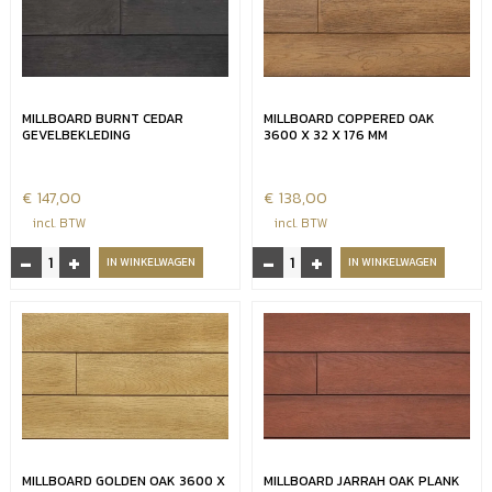
x
32
32
x
x
176
176
mm
mm
aantal
MILLBOARD BURNT CEDAR
MILLBOARD COPPERED OAK
aantal
GEVELBEKLEDING
3600 X 32 X 176 MM
€
147,00
€
138,00
incl. BTW
incl. BTW
-
+
-
+
Millboard
Millboard
IN WINKELWAGEN
IN WINKELWAGEN
Burnt
Coppered
Cedar
Oak
gevelbekleding
3600
aantal
x
32
x
176
mm
aantal
MILLBOARD GOLDEN OAK 3600 X
MILLBOARD JARRAH OAK PLANK