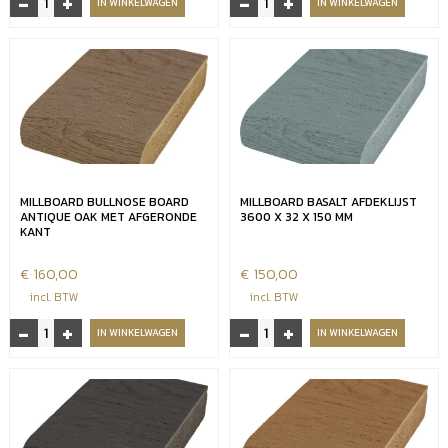
-
+
-
+
IN WINKELWAGEN
IN WINKELWAGEN
materiaal
Smoked
Limed
Oak
Oak
vlonderdeel
3600
3600
x
x
32
32
x
x
176
176
mm
aantal
MILLBOARD BULLNOSE BOARD
MILLBOARD BASALT AFDEKLIJST
aantal
ANTIQUE OAK MET AFGERONDE
3600 X 32 X 150 MM
KANT
€
160,00
€
150,00
incl. BTW
incl. BTW
-
+
-
+
Millboard
Millboard
IN WINKELWAGEN
IN WINKELWAGEN
bullnose
basalt
board
afdeklijst
Antique
3600
oak
x
met
32