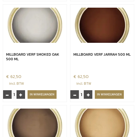
board
500
Jarrah
ml
met
Limed
afgeronde
oak
kant
aantal
aantal
MILLBOARD VERF SMOKED OAK
MILLBOARD VERF JARRAH 500 ML
500 ML
€
62,50
€
62,50
incl. BTW
incl. BTW
-
+
-
+
Millboard
Millboard
IN WINKELWAGEN
IN WINKELWAGEN
verf
verf
smoked
Jarrah
oak
500
500
ml
ml
aantal
aantal