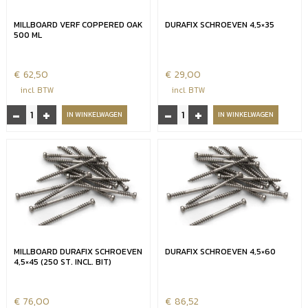
MILLBOARD VERF COPPERED OAK
DURAFIX SCHROEVEN 4,5×35
500 ML
€
62,50
€
29,00
incl. BTW
incl. BTW
-
+
-
+
Millboard
Durafix
IN WINKELWAGEN
IN WINKELWAGEN
verf
schroeven
Coppered
4,5x35
oak
aantal
500
ml
aantal
MILLBOARD DURAFIX SCHROEVEN
DURAFIX SCHROEVEN 4,5×60
4,5×45 (250 ST. INCL. BIT)
€
76,00
€
86,52