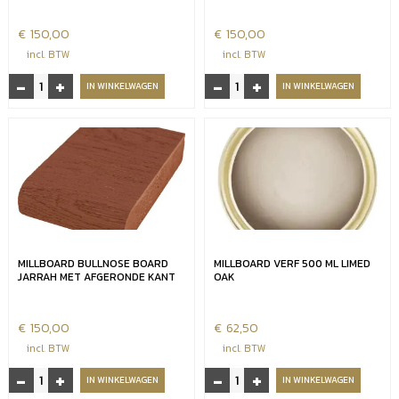
€
150,00
€
150,00
incl. BTW
incl. BTW
-
+
-
+
Millboard
Millboard
IN WINKELWAGEN
IN WINKELWAGEN
bullnose
bullnose
board
board
Golden
Limed
oak
oak
afgeronde
(afgeronde
kant
kant)
3.600
aantal
x
32
MILLBOARD BULLNOSE BOARD
MILLBOARD VERF 500 ML LIMED
x
JARRAH MET AFGERONDE KANT
OAK
150
mm
aantal
€
150,00
€
62,50
incl. BTW
incl. BTW
-
+
-
+
Millboard
Millboard
IN WINKELWAGEN
IN WINKELWAGEN
bullnose
verf