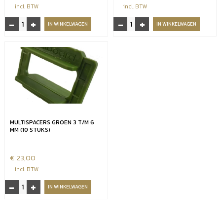
incl. BTW
incl. BTW
-
+
-
+
Millboard
Durafix
IN WINKELWAGEN
IN WINKELWAGEN
durafix
schroeven
schroeven
4,5x60
4,5x45
aantal
(250
st.
incl.
Bit)
aantal
MULTISPACERS GROEN 3 T/M 6
MM (10 STUKS)
€
23,00
incl. BTW
-
+
Multispacers
IN WINKELWAGEN
groen
3
t/m