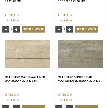
32 X 176 MM
3600 X 32 X 176 MM
€
138,00
€
138,00
incl. BTW
incl. BTW
-
+
-
+
Millboard
Millboard
IN WINKELWAGEN
IN WINKELWAGEN
Golden
Jarrah
Oak
Oak
3600
plank
x
3600
32
x
x
32
176
x
mm
176
aantal
mm
MILLBOARD MATERIAAL LIMED
MILLBOARD SMOKED OAK
aantal
OAK 3600 X 32 X 176 MM
VLONDERDEEL 3600 X 32 X 176
€
138,00
€
138,00
incl. BTW
incl. BTW
Millboard
Millboard