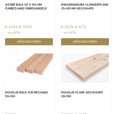
AZOBÉ BALK 50 X 150 MM
MASSARANDUBA VLONDERPLANK
FIJNBEZAAGD ONBEHANDELD
25×145 MM GESCHAAFD
€
Prijsklasse:
23,93
-
€
75,50
€
Prijsklasse:
20,75
-
€
67,72
€23,93
€20,75
incl. BTW
incl. BTW
tot
tot
OPTIES SELECTEREN
OPTIES SELECTEREN
€75,50
€67,72
DOUGLAS BALK FIJN BEZAAGD
DOUGLAS PLANK GESCHAAFD
50×100
28×190