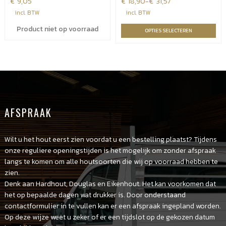
€
9,05
€
Prijsklasse:
18,90
-
€
31,57
€18,90
incl. BTW
incl. BTW
tot
Product niet op voorraad
OPTIES SELECTEREN
€31,57
AFSPRAAK
Wilt u het hout eerst zien voordat u een bestelling plaatst? Tijdens
onze reguliere openingstijden is het mogelijk om zonder afspraak
langs te komen om alle houtsoorten die wij op voorraad hebben te
zien.
Denk aan Hardhout, Douglas en Eikenhout. Het kan voorkomen dat
het op bepaalde dagen wat drukker is. Door onderstaand
contactformulier in te vullen kan er een afspraak ingepland worden.
Op deze wijze weet u zeker of er een tijdslot op de gekozen datum