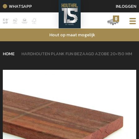
WHATSAPP
INLOGGEN
0
Hout op maat mogelijk
HOME
HARDHOUTEN PLANK FIJN BEZAAGD AZOBE 20×150 MM