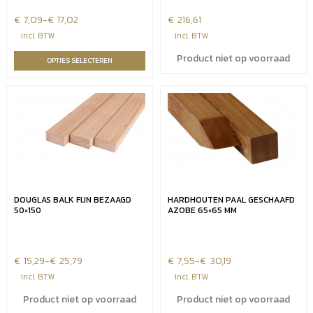
€
Prijsklasse:
7,09
-
€
17,02
€
216,61
€7,09
incl. BTW
incl. BTW
tot
Product niet op voorraad
OPTIES SELECTEREN
€17,02
DOUGLAS BALK FIJN BEZAAGD
HARDHOUTEN PAAL GESCHAAFD
50×150
AZOBE 65×65 MM
€
Prijsklasse:
15,29
-
€
25,79
€
Prijsklasse:
7,55
-
€
30,19
€15,29
€7,55
incl. BTW
incl. BTW
tot
tot
Product niet op voorraad
Product niet op voorraad
€25,79
€30,19