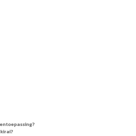
itentoepassing?
kirai?