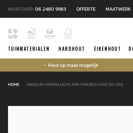
WHATSAPP:
06 2480 9983
OFFERTE
MAATWERK
TUINMATERIALEN
HARDHOUT
EIKENHOUT
D
Hout op maat mogelijk
HOME
ANGELIM VERMELHO PLANK FIJN BEZAAGD 30×250