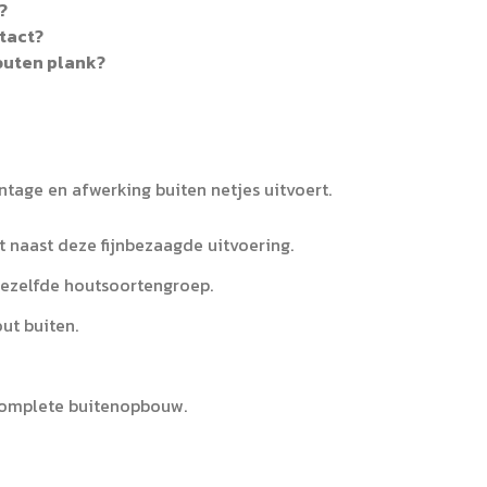
?
tact?
outen plank?
age en afwerking buiten netjes uitvoert.
 naast deze fijnbezaagde uitvoering.
dezelfde houtsoortengroep.
ut buiten.
complete buitenopbouw.