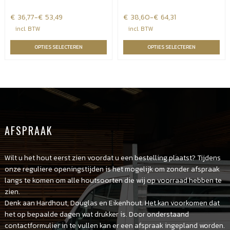
€
Prijsklasse:
36,77
-
€
53,49
€
Prijsklasse:
38,60
-
€
64,31
€36,77
€38,60
incl. BTW
incl. BTW
tot
tot
OPTIES SELECTEREN
OPTIES SELECTEREN
€53,49
€64,31
AFSPRAAK
Wilt u het hout eerst zien voordat u een bestelling plaatst? Tijdens
onze reguliere openingstijden is het mogelijk om zonder afspraak
langs te komen om alle houtsoorten die wij op voorraad hebben te
zien.
Denk aan Hardhout, Douglas en Eikenhout. Het kan voorkomen dat
het op bepaalde dagen wat drukker is. Door onderstaand
contactformulier in te vullen kan er een afspraak ingepland worden.