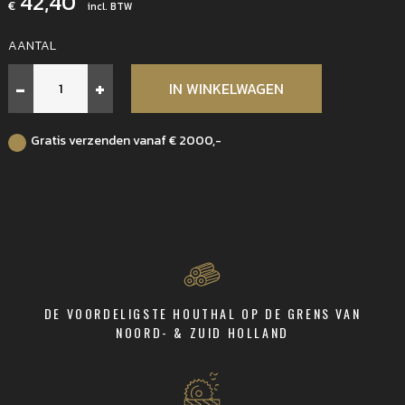
42,40
€
incl. BTW
AANTAL
Underlayment
-
+
IN WINKELWAGEN
Elliottis
Pine
C+/C
Gratis verzenden vanaf € 2000,-
-
SE
–
EXT
18,0
mm
2440
x
1220
DE VOORDELIGSTE HOUTHAL OP DE GRENS VAN
mm
NOORD- & ZUID HOLLAND
met
tong
en
groef