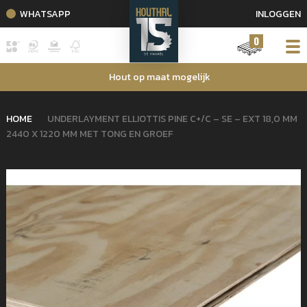
WHATSAPP
INLOGGEN
0
Hout op maat mogelijk
HOME
UNDERLAYMENT ELLIOTTIS PINE C+/C – SE – EXT 18,0 MM
2440 X 1220 MM MET TONG EN GROEF