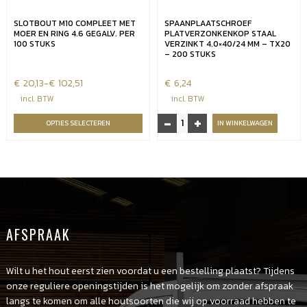
SLOTBOUT M10 COMPLEET MET
SPAANPLAATSCHROEF
MOER EN RING 4.6 GEGALV. PER
PLATVERZONKENKOP STAAL
100 STUKS
VERZINKT 4.0×40/24 MM – TX20
– 200 STUKS
€
Prijsklasse:
20,13
-
€
102,51
€
6,24
€20,13
incl. BTW
incl. BTW
tot
-
+
Spaanplaatschroef
OPTIES SELECTEREN
IN WINKELWAGEN
€102,51
platverzonkenkop
staal
verzinkt
4.0x40/24
mm
-
TX20
AFSPRAAK
-
200
stuks
Wilt u het hout eerst zien voordat u een bestelling plaatst? Tijdens
aantal
onze reguliere openingstijden is het mogelijk om zonder afspraak
langs te komen om alle houtsoorten die wij op voorraad hebben te