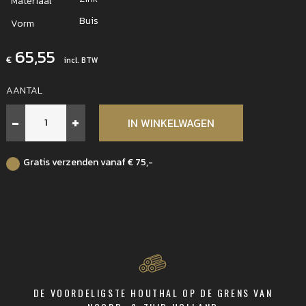
Materiaal
Buis
Vorm
65,55
€
incl. BTW
AANTAL
RHEINZINK
-
+
IN WINKELWAGEN
HWA
buis
3000
Gratis verzenden vanaf € 75,-
x
80mm
aantal
DE VOORDELIGSTE HOUTHAL OP DE GRENS VAN