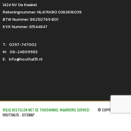
1424 NV De Kwakel
Rekeningnummer: NL41 RABO 0363616039
BTW Nummer: 862132769 B01
KVK Nummer: 81544847
T:
0297-747002
M:
06-24809983
E:
info@houthal15.nl
VEILIG BESTELLEN MET DE THUISWINKEL WAARBORG SERVICE!
© COPYRIGHT 2026
HOUTHAL15 -
SITEMAP