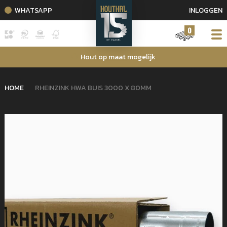
WHATSAPP
INLOGGEN
0
Hout op maat mogelijk
HOME
RHEINZINK HWA BUIS 3000 X 80MM