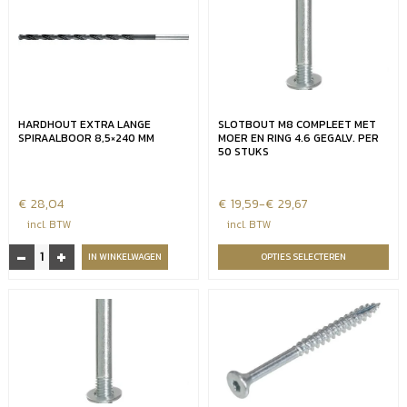
HARDHOUT EXTRA LANGE
SLOTBOUT M8 COMPLEET MET
SPIRAALBOOR 8,5×240 MM
MOER EN RING 4.6 GEGALV. PER
50 STUKS
€
28,04
€
Prijsklasse:
19,59
-
€
29,67
€19,59
incl. BTW
incl. BTW
tot
-
+
Hardhout
IN WINKELWAGEN
OPTIES SELECTEREN
€29,67
extra
lange
Spiraalboor
8,5x240
mm
aantal