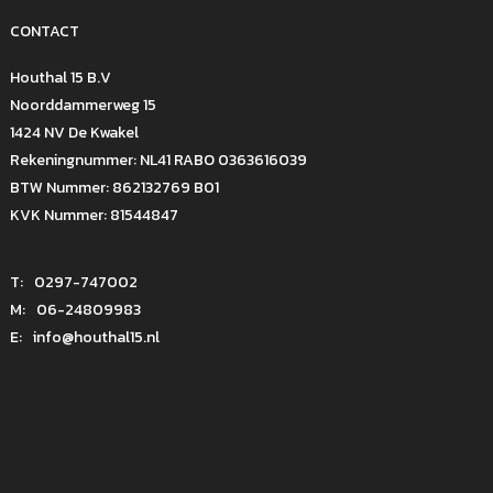
CONTACT
Houthal 15 B.V
Noorddammerweg 15
1424 NV De Kwakel
Rekeningnummer: NL41 RABO 0363616039
BTW Nummer: 862132769 B01
KVK Nummer: 81544847
T:
0297-747002
M:
06-24809983
E:
info@houthal15.nl