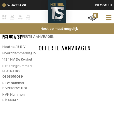
WHATSAPP
INLOGGEN
0
Hout op maat mogelijk
HOME
CONTACT
OFFERTE AANVRAGEN
OFFERTE AANVRAGEN
Houthal 15 B.V
Noorddammerweg 15
1424 NV De Kwakel
Rekeningnummer:
NL41 RABO
0363616039
BTW Nummer:
862132769 B01
KVK Nummer:
81544847