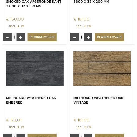
SMOKED OAK AFGERONDE KANT
3600 X 32 X 200 MM
3.600 X 32 X 150 MM
€
150,00
€
161,00
incl. BTW
incl. BTW
-
+
-
+
Millboard
Millboard
IN WINKELWAGEN
IN WINKELWAGEN
bullnose
Driftwood
board
plank
Smoked
3600
oak
x
afgeronde
32
kant
x
3.600
200
x
mm
32
aantal
MILLBOARD WEATHERED OAK
MILLBOARD WEATHERED OAK
x
EMBERED
VINTAGE
150
mm
aantal
€
173,01
€
161,00
incl. BTW
incl. BTW
Millboard
Millboard