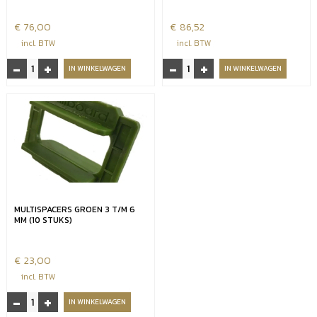
€
76,00
€
86,52
incl. BTW
incl. BTW
-
+
-
+
Millboard
Durafix
IN WINKELWAGEN
IN WINKELWAGEN
durafix
schroeven
schroeven
4,5x60
4,5x45
aantal
(250
st.
incl.
Bit)
aantal
MULTISPACERS GROEN 3 T/M 6
MM (10 STUKS)
€
23,00
incl. BTW
-
+
Multispacers
IN WINKELWAGEN
groen