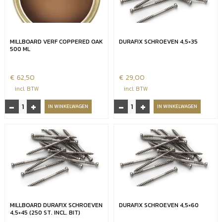
aantal
aantal
MILLBOARD VERF COPPERED OAK
DURAFIX SCHROEVEN 4,5×35
500 ML
€
62,50
€
29,00
incl. BTW
incl. BTW
-
+
-
+
Millboard
Durafix
IN WINKELWAGEN
IN WINKELWAGEN
verf
schroeven
Coppered
4,5x35
oak
aantal
500
ml
aantal
MILLBOARD DURAFIX SCHROEVEN
DURAFIX SCHROEVEN 4,5×60
4,5×45 (250 ST. INCL. BIT)