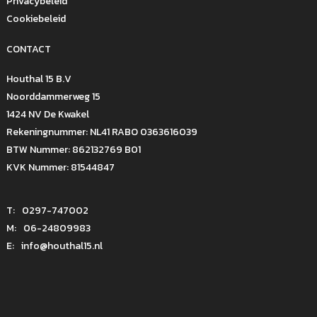
Privacybeleid
Cookiebeleid
CONTACT
Houthal 15 B.V
Noorddammerweg 15
1424 NV De Kwakel
Rekeningnummer: NL41 RABO 0363616039
BTW Nummer: 862132769 B01
KVK Nummer: 81544847
T:
0297-747002
M:
06-24809983
E:
info@houthal15.nl