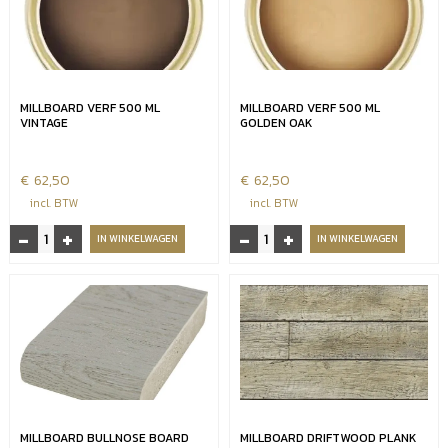
ml
aantal
aantal
MILLBOARD VERF 500 ML
MILLBOARD VERF 500 ML
VINTAGE
GOLDEN OAK
€
62,50
€
62,50
incl. BTW
incl. BTW
-
+
-
+
Millboard
Millboard
IN WINKELWAGEN
IN WINKELWAGEN
verf
verf
500
500
ml
ml
Vintage
Golden
aantal
oak
aantal
MILLBOARD BULLNOSE BOARD
MILLBOARD DRIFTWOOD PLANK