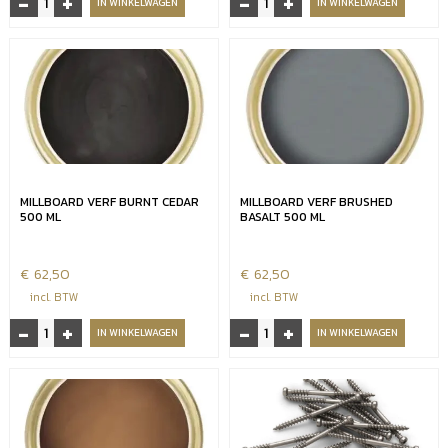
-
+
-
+
IN WINKELWAGEN
IN WINKELWAGEN
Weathered
Weathered
Oak
Oak
Embered
Vintage
aantal
aantal
MILLBOARD VERF BURNT CEDAR
MILLBOARD VERF BRUSHED
500 ML
BASALT 500 ML
€
62,50
€
62,50
incl. BTW
incl. BTW
-
+
-
+
Millboard
Millboard
IN WINKELWAGEN
IN WINKELWAGEN
verf
verf
Burnt
Brushed
Cedar
basalt
500
500
ml
ml