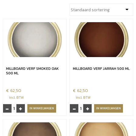
MILLBOARD VERF SMOKED OAK
MILLBOARD VERF JARRAH 500 ML
500 ML
€
62,50
€
62,50
incl. BTW
incl. BTW
-
+
-
+
Millboard
Millboard
IN WINKELWAGEN
IN WINKELWAGEN
verf
verf
smoked
Jarrah
oak
500
500
ml