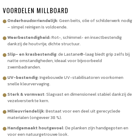
VOORDELEN MILLBOARD
Onderhoudsvriendelijk
: Geen beits, olie of schilderwerk nodig
– simpel reinigen is voldoende.
Weerbestendigheid:
Rot-, schimmel- en insectbestendig
dankzij de houtvrije, dichte structuur.
Slip- en krasbestendig
: de Lastane®-laag biedt grip zelfs bij
natte omstandigheden, ideaal voor bijvoorbeeld
zwembadranden.
UV-bestendig
: Ingebouwde UV-stabilisatoren voorkomen
snelle kleurvervaging.
Sterk & vormvast
: Slagvast en dimensioneel stabiel dankzij de
vezelversterkte kern.
Milieuvriendelijk
: Bestaat voor een deel uit gerecyclede
materialen (ongeveer 38 %).
Handgemaakt houtgevoel
: De planken zijn handgegoten en
voor een natuurgetrouwe look.