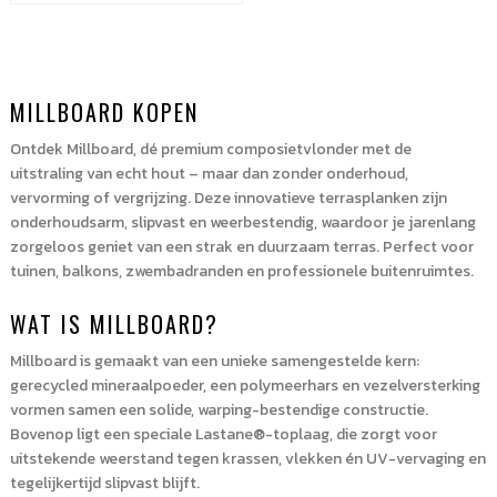
3
t/m
6
mm
MILLBOARD KOPEN
(10
stuks)
Ontdek Millboard, dé premium composietvlonder met de
aantal
uitstraling van echt hout – maar dan zonder onderhoud,
vervorming of vergrijzing. Deze innovatieve terrasplanken zijn
onderhoudsarm, slipvast en weerbestendig, waardoor je jarenlang
zorgeloos geniet van een strak en duurzaam terras. Perfect voor
tuinen, balkons, zwembadranden en professionele buitenruimtes.
WAT IS MILLBOARD?
Millboard is gemaakt van een unieke samengestelde kern:
gerecycled mineraalpoeder, een polymeerhars en vezelversterking
vormen samen een solide, warping-bestendige constructie.
Bovenop ligt een speciale Lastane®-toplaag, die zorgt voor
uitstekende weerstand tegen krassen, vlekken én UV-vervaging en
tegelijkertijd slipvast blijft.