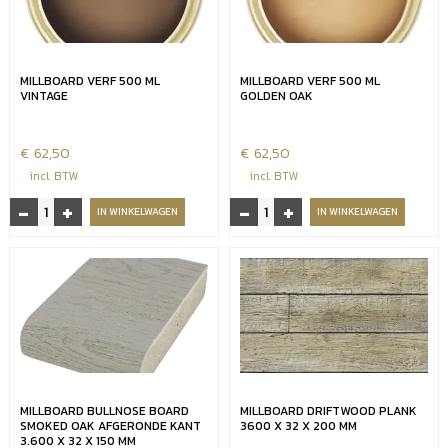
aantal
MILLBOARD VERF 500 ML
MILLBOARD VERF 500 ML
VINTAGE
GOLDEN OAK
€
62,50
€
62,50
incl. BTW
incl. BTW
-
+
-
+
Millboard
Millboard
IN WINKELWAGEN
IN WINKELWAGEN
verf
verf
500
500
ml
ml
Vintage
Golden
aantal
oak
aantal
MILLBOARD BULLNOSE BOARD
MILLBOARD DRIFTWOOD PLANK
SMOKED OAK AFGERONDE KANT
3600 X 32 X 200 MM
3.600 X 32 X 150 MM