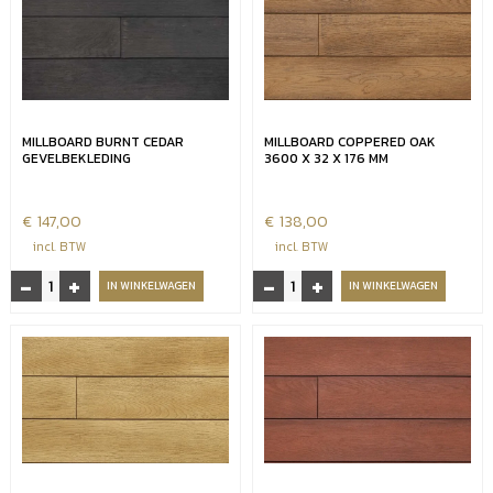
3600
x
x
32
32
x
x
176
176
mm
mm
aantal
MILLBOARD BURNT CEDAR
MILLBOARD COPPERED OAK
aantal
GEVELBEKLEDING
3600 X 32 X 176 MM
€
147,00
€
138,00
incl. BTW
incl. BTW
-
+
-
+
Millboard
Millboard
IN WINKELWAGEN
IN WINKELWAGEN
Burnt
Coppered
Cedar
Oak
gevelbekleding
3600
aantal
x
32
x
176
mm
aantal