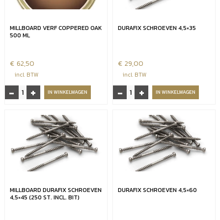
MILLBOARD VERF COPPERED OAK
DURAFIX SCHROEVEN 4,5×35
500 ML
€
62,50
€
29,00
incl. BTW
incl. BTW
-
+
-
+
Millboard
Durafix
IN WINKELWAGEN
IN WINKELWAGEN
verf
schroeven
Coppered
4,5x35
oak
aantal
500
ml
aantal
MILLBOARD DURAFIX SCHROEVEN
DURAFIX SCHROEVEN 4,5×60
4,5×45 (250 ST. INCL. BIT)