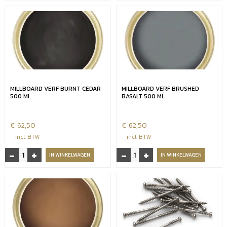
Oak
Oak
Embered
Vintage
aantal
aantal
MILLBOARD VERF BURNT CEDAR
MILLBOARD VERF BRUSHED
500 ML
BASALT 500 ML
€
62,50
€
62,50
incl. BTW
incl. BTW
-
+
-
+
Millboard
Millboard
IN WINKELWAGEN
IN WINKELWAGEN
verf
verf
Burnt
Brushed
Cedar
basalt
500
500
ml
ml
aantal
aantal