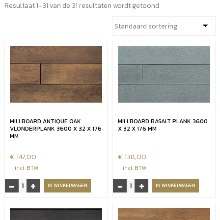
Resultaat 1–31 van de 31 resultaten wordt getoond
MILLBOARD ANTIQUE OAK
MILLBOARD BASALT PLANK 3600
VLONDERPLANK 3600 X 32 X 176
X 32 X 176 MM
MM
€
147,00
€
138,00
incl. BTW
incl. BTW
-
+
-
+
Millboard
Millboard
IN WINKELWAGEN
IN WINKELWAGEN
Antique
basalt
Oak
plank
vlonderplank
3600