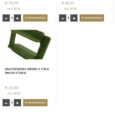
€
76,00
€
86,52
incl. BTW
incl. BTW
-
+
-
+
Millboard
Durafix
IN WINKELWAGEN
IN WINKELWAGEN
durafix
schroeven
schroeven
4,5x60
4,5x45
aantal
(250
st.
incl.
Bit)
aantal
MULTISPACERS GROEN 3 T/M 6
MM (10 STUKS)
€
23,00
incl. BTW
-
+
Multispacers
IN WINKELWAGEN
groen
3