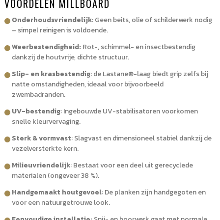
VOORDELEN MILLBOARD
Onderhoudsvriendelijk
: Geen beits, olie of schilderwerk nodig
– simpel reinigen is voldoende.
Weerbestendigheid:
Rot-, schimmel- en insectbestendig
dankzij de houtvrije, dichte structuur.
Slip- en krasbestendig
: de Lastane®-laag biedt grip zelfs bij
natte omstandigheden, ideaal voor bijvoorbeeld
zwembadranden.
UV-bestendig
: Ingebouwde UV-stabilisatoren voorkomen
snelle kleurvervaging.
Sterk & vormvast
: Slagvast en dimensioneel stabiel dankzij de
vezelversterkte kern.
Milieuvriendelijk
: Bestaat voor een deel uit gerecyclede
materialen (ongeveer 38 %).
Handgemaakt houtgevoel
: De planken zijn handgegoten en
voor een natuurgetrouwe look.
Eenvoudige installatie:
Snij- en boorwerk gaat met normale