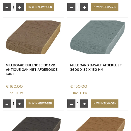
-
+
-
+
Millboard
Millboard
IN WINKELWAGEN
IN WINKELWAGEN
materiaal
Smoked
Limed
Oak
Oak
vlonderdeel
3600
3600
x
x
32
32
x
x
176
176
mm
aantal
MILLBOARD BULLNOSE BOARD
MILLBOARD BASALT AFDEKLIJST
aantal
ANTIQUE OAK MET AFGERONDE
3600 X 32 X 150 MM
KANT
€
160,00
€
150,00
incl. BTW
incl. BTW
-
+
-
+
Millboard
Millboard
IN WINKELWAGEN
IN WINKELWAGEN
bullnose
basalt
board
afdeklijst
Antique
3600
oak
x