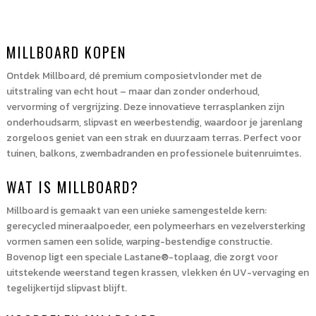
t/m
6
mm
MILLBOARD KOPEN
(10
stuks)
Ontdek Millboard, dé premium composietvlonder met de
aantal
uitstraling van echt hout – maar dan zonder onderhoud,
vervorming of vergrijzing. Deze innovatieve terrasplanken zijn
onderhoudsarm, slipvast en weerbestendig, waardoor je jarenlang
zorgeloos geniet van een strak en duurzaam terras. Perfect voor
tuinen, balkons, zwembadranden en professionele buitenruimtes.
WAT IS MILLBOARD?
Millboard is gemaakt van een unieke samengestelde kern:
gerecycled mineraalpoeder, een polymeerhars en vezelversterking
vormen samen een solide, warping-bestendige constructie.
Bovenop ligt een speciale Lastane®-toplaag, die zorgt voor
uitstekende weerstand tegen krassen, vlekken én UV-vervaging en
tegelijkertijd slipvast blijft.