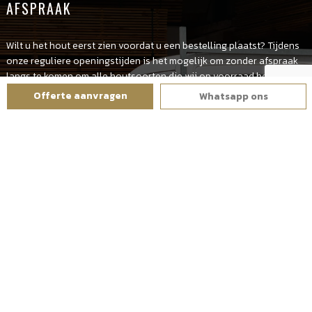
AFSPRAAK
Wilt u het hout eerst zien voordat u een bestelling plaatst? Tijdens
onze reguliere openingstijden is het mogelijk om zonder afspraak
langs te komen om alle houtsoorten die wij op voorraad hebben te
zien.
Offerte aanvragen
Whatsapp ons
Denk aan Hardhout, Douglas en Eikenhout. Het kan voorkomen dat
het op bepaalde dagen wat drukker is. Door onderstaand
contactformulier in te vullen kan er een afspraak ingepland worden.
Op deze wijze weet u zeker of er een tijdslot op de gekozen datum
beschikbaar is.
Wanneer u het contactformulier heeft ingevuld krijgt u een
bevestiging van de datum en tijdstip dat wij u mogen verwachten.
Wij staan altijd voor u klaar. Tot ziens op onze locatie.
AFSPRAAK MAKEN