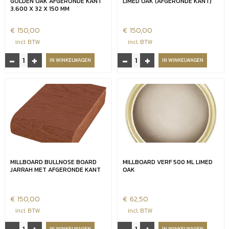
GOLDEN OAK AFGERONDE KANT
LIMED OAK (AFGERONDE KANT)
aantal
3.600 X 32 X 150 MM
€
150,00
€
150,00
incl. BTW
incl. BTW
-
+
-
+
Millboard
Millboard
IN WINKELWAGEN
IN WINKELWAGEN
bullnose
bullnose
board
board
Golden
Limed
oak
oak
afgeronde
(afgeronde
kant
kant)
3.600
aantal
x
32
MILLBOARD BULLNOSE BOARD
MILLBOARD VERF 500 ML LIMED
x
JARRAH MET AFGERONDE KANT
OAK
150
mm
aantal
€
150,00
€
62,50
incl. BTW
incl. BTW
Millboard
Millboard
IN WINKELWAGEN
IN WINKELWAGEN