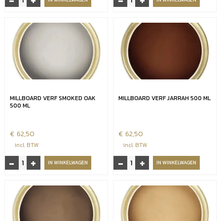
-
+
-
+
bullnose
verf
board
500
Jarrah
ml
met
Limed
afgeronde
oak
kant
aantal
aantal
MILLBOARD VERF SMOKED OAK
MILLBOARD VERF JARRAH 500 ML
500 ML
€
62,50
€
62,50
incl. BTW
incl. BTW
-
+
-
+
Millboard
Millboard
IN WINKELWAGEN
IN WINKELWAGEN
verf
verf
smoked
Jarrah
oak
500
500
ml
ml
aantal