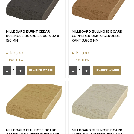
met
32
afgeronde
x
kant
150
aantal
mm
aantal
MILLBOARD BURNT CEDAR
MILLBOARD BULLNOSE BOARD
BULLNOSE BOARD 3.600 X 32 X
COPPERED OAK AFGERONDE
150 MM
KANT 3.600 MM
€
160,00
€
150,00
incl. BTW
incl. BTW
-
+
-
+
Millboard
Millboard
IN WINKELWAGEN
IN WINKELWAGEN
Burnt
bullnose
Cedar
board
bullnose
Coppered
board
oak
3.600
afgeronde
x
kant
32
3.600
x
mm
150
aantal
MILLBOARD BULLNOSE BOARD
MILLBOARD BULLNOSE BOARD
mm