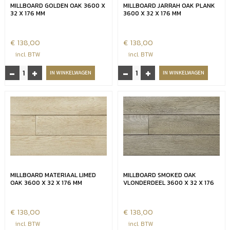
MILLBOARD GOLDEN OAK 3600 X
MILLBOARD JARRAH OAK PLANK
32 X 176 MM
3600 X 32 X 176 MM
€
138,00
€
138,00
incl. BTW
incl. BTW
-
+
-
+
Millboard
Millboard
IN WINKELWAGEN
IN WINKELWAGEN
Golden
Jarrah
Oak
Oak
3600
plank
x
3600
32
x
x
32
176
x
mm
176
aantal
mm
MILLBOARD MATERIAAL LIMED
MILLBOARD SMOKED OAK
aantal
OAK 3600 X 32 X 176 MM
VLONDERDEEL 3600 X 32 X 176
€
138,00
€
138,00
incl. BTW
incl. BTW