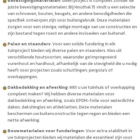
Bevestigingsmaterialen
: Geen project is compleet zonder de
juiste bevestigingsmaterialen. Bij Houthal 15 vindt u een selectie
van schroeven, bouten, beugels, en andere benodigdheden die
specifiek ontworpen zijn voor buitengebruik. Deze materialen
zorgen voor een stevige, veilige montage van uw constructies en
zijn bestand tegen roest en andere invloeden van buitenaf.
Palen en staanders
: Voor een solide fundering in elk
tuinproject bieden wij diverse palen en staanders. Kies uit
verschillende houtsoorten, waaronder geïmpregneerd
vurenhout en hardhout, afhankelijk van de stevigheid die u nodig
heeft voor projecten zoals schuttingen, pergola’s of
overkappingen.
Dakbedekking en afwerking
: Wilt u uw tuinhuis of overkapping
compleet maken? Wij hebben diverse materialen voor
dakbedekking en afwerking, zoals EPDM-folie voor waterdichte
daken, dakshingles en afdeklatten. Deze materialen
beschermen uw buitenconstructie tegen regen en bieden een
nette afwerking.
Bouwmaterialen voor funderingen
: Voor extra stabiliteit in
uw tuinprojecten bieden wij materialen die essentieel zijn voor