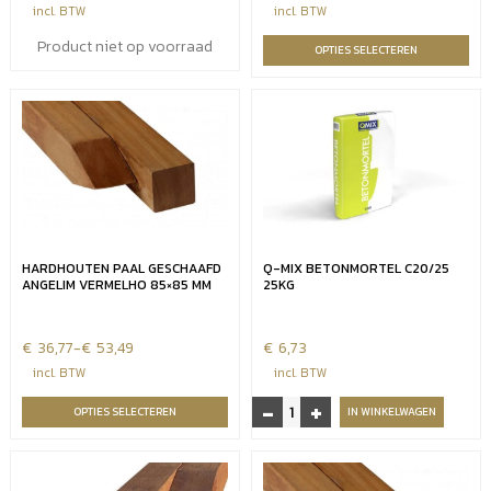
€7,66
incl. BTW
incl. BTW
tot
Product niet op voorraad
OPTIES SELECTEREN
€39,89
HARDHOUTEN PAAL GESCHAAFD
Q-MIX BETONMORTEL C20/25
ANGELIM VERMELHO 85×85 MM
25KG
€
Prijsklasse:
36,77
-
€
53,49
€
6,73
€36,77
incl. BTW
incl. BTW
tot
-
+
Q-
OPTIES SELECTEREN
IN WINKELWAGEN
€53,49
Mix
Betonmortel
C20/25