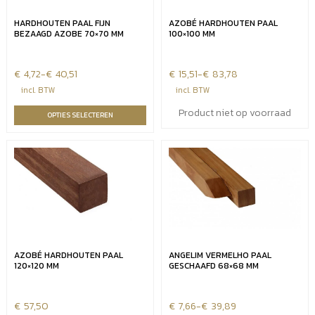
HARDHOUTEN PAAL FIJN
AZOBÉ HARDHOUTEN PAAL
BEZAAGD AZOBE 70×70 MM
100×100 MM
€
Prijsklasse:
4,72
-
€
40,51
€
Prijsklasse:
15,51
-
€
83,78
€4,72
€15,51
incl. BTW
incl. BTW
tot
tot
Product niet op voorraad
OPTIES SELECTEREN
€40,51
€83,78
AZOBÉ HARDHOUTEN PAAL
ANGELIM VERMELHO PAAL
120×120 MM
GESCHAAFD 68×68 MM
€
57,50
€
Prijsklasse:
7,66
-
€
39,89