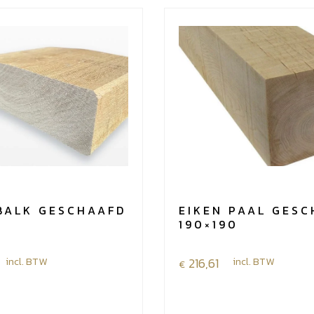
BALK GESCHAAFD
EIKEN PAAL GES
190×190
incl. BTW
216,61
incl. BTW
€