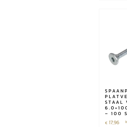
SPAAN
PLATV
STAAL 
6.0×10
– 100 
17,96
i
€