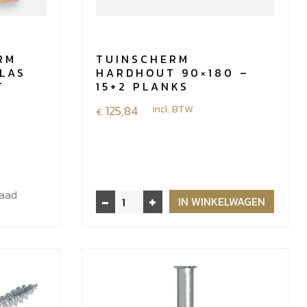
RM
TUINSCHERM
LAS
HARDHOUT 90×180 –
T
15+2 PLANKS
125,84
incl. BTW
€
raad
-
+
Tuinscherm
IN WINKELWAGEN
hardhout
90x180
-
15+2
planks
aantal