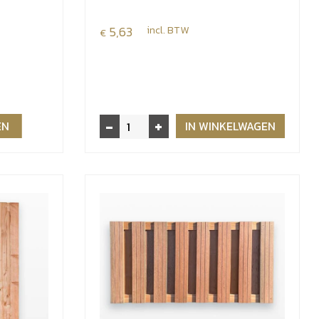
5,63
incl. BTW
€
-
+
Paalhouder
EN
IN WINKELWAGEN
op
plaat
71x71
mm
aantal