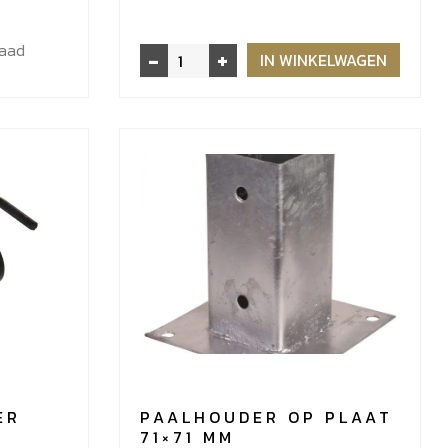
raad
-
+
Hardhout
IN WINKELWAGEN
extra
lange
Spiraalboor
10x265mm
aantal
ER
PAALHOUDER OP PLAAT
71×71 MM