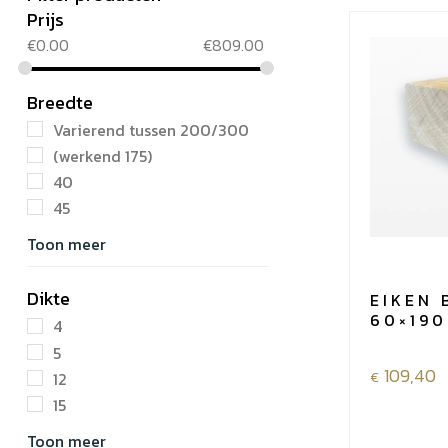
Prijs
€
0.00
€
809.00
Breedte
Varierend tussen 200/300
(werkend 175)
40
45
Toon meer
Dikte
EIKEN 
60×190
4
5
109,40
€
12
15
Toon meer