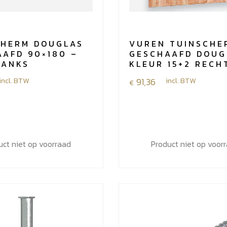
CHERM DOUGLAS
VUREN TUINSCHE
AFD 90×180 –
GESCHAAFD DOUG
LANKS
KLEUR 15+2 RECH
incl. BTW
91,36
incl. BTW
€
uct niet op voorraad
Product niet op voor