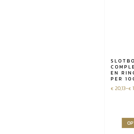
SLOTB
COMPL
EN RIN
PER 10
Prijsklass
20,13
-
€
€
€20,13
tot
€102,51
OP