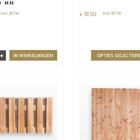
0 MM
incl. BTW
18,50
incl. BTW
€
+
IN WINKELWAGEN
OPTIES SELECTER
r