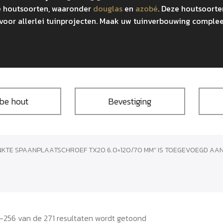
e houtsoorten, waaronder
douglas
en
azobé
. Deze houtsoort
jn voor allerlei tuinprojecten. Maak uw tuinverbouwing comp
be hout
Bevestiging
NKTE SPAANPLAATSCHROEF TX20 6.0×120/70 MM” IS TOEGEVOEGD AAN
–256 van de 271 resultaten wordt getoond