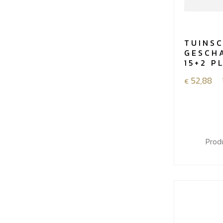
TUINS
GESCHA
15+2 P
52,88
€
Prod