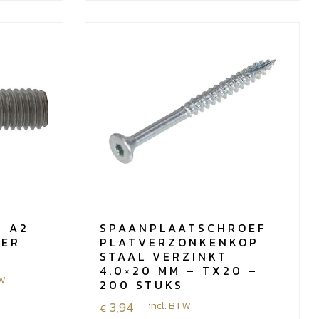
8 A2
SPAANPLAATSCHROEF
PER
PLATVERZONKENKOP
STAAL VERZINKT
4.0×20 MM – TX20 –
TW
200 STUKS
3,94
incl. BTW
€