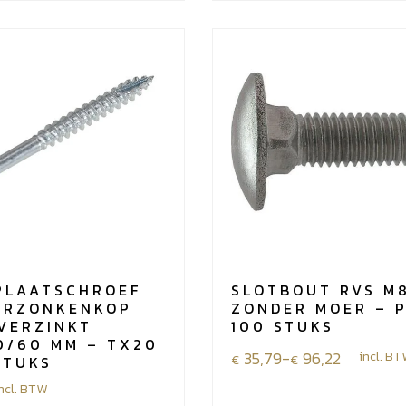
staal
verzinkt
5.0x60/35
mm
-
TX20
-
200
stuks
aantal
PLAATSCHROEF
SLOTBOUT RVS M
ERZONKENKOP
ZONDER MOER – 
VERZINKT
100 STUKS
0/60 MM – TX20
Prijsklasse:
35,79
-
96,22
incl. B
€
€
STUKS
€35,79
ncl. BTW