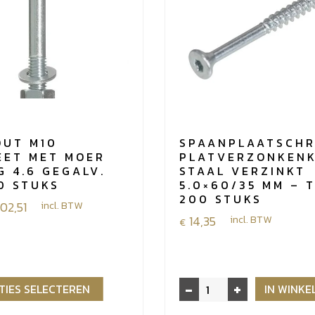
OUT M10
SPAANPLAATSCHR
EET MET MOER
PLATVERZONKEN
G 4.6 GEGALV.
STAAL VERZINKT
0 STUKS
5.0×60/35 MM – 
200 STUKS
e:
102,51
incl. BTW
14,35
incl. BTW
€
-
+
Spaanplaatschroef
TIES SELECTEREN
IN WINK
platverzonkenkop