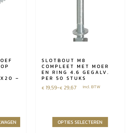
OEF
SLOTBOUT M8
KOP
COMPLEET MET MOER
EN RING 4.6 GEGALV.
TX20 –
PER 50 STUKS
Prijsklasse:
19,59
-
29,67
incl. BTW
€
€
€19,59
tot
€29,67
ELWAGEN
OPTIES SELECTEREN